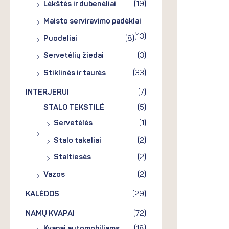
Lėkštės ir dubenėliai
(19)
Maisto serviravimo padėklai
(13)
Puodeliai
(8)
Servetėlių žiedai
(3)
Stiklinės ir taurės
(33)
INTERJERUI
(7)
STALO TEKSTILĖ
(5)
Servetėlės
(1)
Stalo takeliai
(2)
Staltiesės
(2)
Vazos
(2)
KALĖDOS
(29)
NAMŲ KVAPAI
(72)