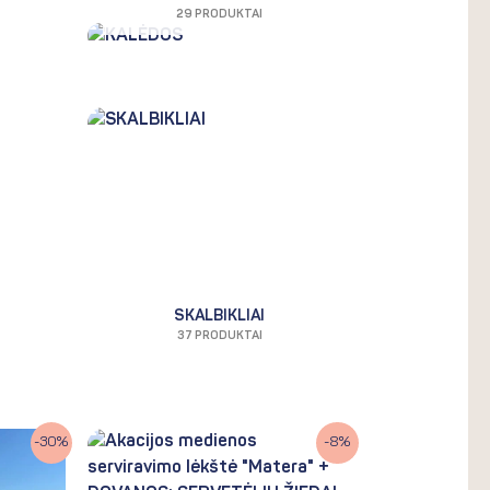
29 PRODUKTAI
SKALBIKLIAI
37 PRODUKTAI
Original
Current
-30%
-8%
price
price
was:
is: