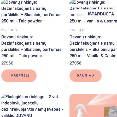
IŠPARDUOTA
KALĖDOS
KALĖDOS
Dovanų rinkinys:
Dovanų rinkinys:
Dezinfekuojantis namų
Dezinfekuojantis namų
purškiklis + Skalbinių parfumas
purškiklis + Skalbinių p
250 ml – Talc powder
250 ml – Vanilla & Cash
27.95
€
27.95
€
Į KREPŠELĮ
DAUGIAU
Original
Current
price
price
was:
is:
36.90€.
34.10€.