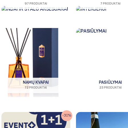
97 PRODUKTAI
7 PRODUKTAI
NAMŲ KVAPAI
PASIŪLYMAI
72 PRODUKTAI
23 PRODUKTAI
Original
Current
Original
Current
-30%
price
price
price
price
was:
is:
was:
is: