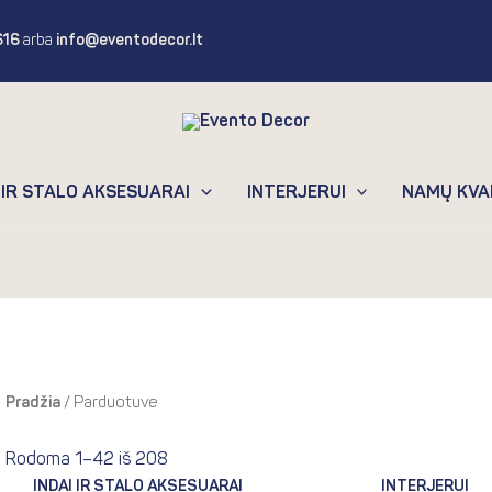
616
arba
info@eventodecor.lt
 IR STALO AKSESUARAI
INTERJERUI
NAMŲ KVA
Pradžia
/ Parduotuve
Rodoma 1–42 iš 208
INDAI IR STALO AKSESUARAI
INTERJERUI