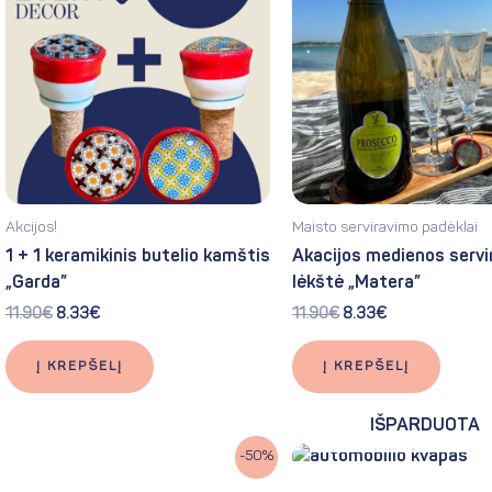
11.90€.
8.33€.
11.90€.
8.33€.
Akcijos!
Maisto serviravimo padėklai
1 + 1 keramikinis butelio kamštis
Akacijos medienos servi
„Garda”
lėkštė „Matera”
11.90
€
8.33
€
11.90
€
8.33
€
Į KREPŠELĮ
Į KREPŠELĮ
IŠPARDUOTA
Original
Current
-50%
price
price
was:
is: