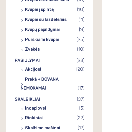
Kvapai automobiliams
(18)
Kvapai į spintą
(10)
Kvapai su lazdelėmis
(11)
Kvapų papildymai
(9)
Purškiami kvapai
(25)
Žvakės
(10)
PASIŪLYMAI
(23)
Akcijos!
(20)
Prekė + DOVANA
NEMOKAMAI
(17)
SKALBIKLIAI
(37)
Indaplovei
(5)
Rinkiniai
(22)
Skalbimo mašinai
(17)