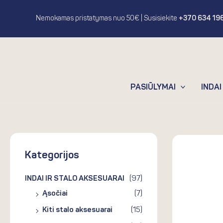
Pereiti
prie
Nemokamas pristatymas nuo 50
€
| Susisiekite
+370 634 19
turinio
PASIŪLYMAI
INDAI
Kategorijos
INDAI IR STALO AKSESUARAI
(97)
Ąsočiai
(7)
Kiti stalo aksesuarai
(15)