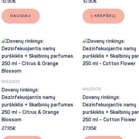
10.90
€
10.90
€
DAUGIAU
Į KREPŠELĮ
KALĖDOS
KALĖDOS
Dovanų rinkinys:
Dezinfekuojantis namų
Dovanų rinkinys:
purškiklis + Skalbinių parfumas
Dezinfekuojantis namų
250 ml – Citrus & Orange
purškiklis + Skalbinių p
Blossom
250 ml – Cotton Flower
27.95
€
27.95
€