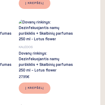
Į KREPŠELĮ
KALĖDOS
Dovanų rinkinys:
Dezinfekuojantis namų
arfumas
purškiklis + Skalbinių parfumas
250 ml – Lotus flower
27.95
€
Į KREPŠELĮ