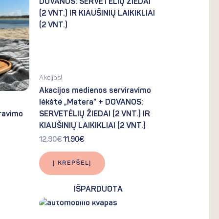
12.90€.
11.90€.
Akcijos!
Akacijos medienos serviravimo
lėkštė „Matera” + DOVANOS:
ravimo
SERVETĖLIŲ ŽIEDAI (2 VNT.) IR
KIAUŠINIŲ LAIKIKLIAI (2 VNT.)
12.90
€
11.90
€
Į KREPŠELĮ
IŠPARDUOTA