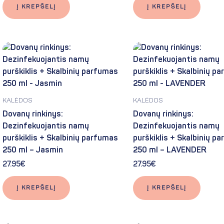
Į KREPŠELĮ
Į KREPŠELĮ
KALĖDOS
KALĖDOS
Dovanų rinkinys:
Dovanų rinkinys:
Dezinfekuojantis namų
Dezinfekuojantis namų
purškiklis + Skalbinių parfumas
purškiklis + Skalbinių p
250 ml – Jasmin
250 ml – LAVENDER
27.95
€
27.95
€
Į KREPŠELĮ
Į KREPŠELĮ