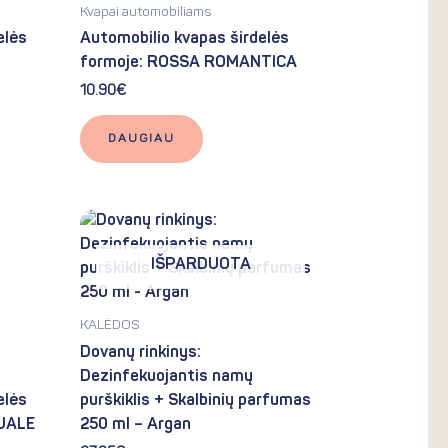
Kvapai automobiliams
elės
Automobilio kvapas širdelės
I
formoje: ROSSA ROMANTICA
10.90
€
DAUGIAU
IŠPARDUOTA
KALĖDOS
Dovanų rinkinys:
Dezinfekuojantis namų
elės
purškiklis + Skalbinių parfumas
SUALE
250 ml – Argan