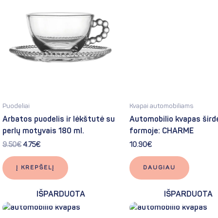
9.50€.
4.75€.
Puodeliai
Kvapai automobiliams
Arbatos puodelis ir lėkštutė su
Automobilio kvapas šird
perlų motyvais 180 ml.
formoje: CHARME
9.50
€
4.75
€
10.90
€
Į KREPŠELĮ
DAUGIAU
IŠPARDUOTA
IŠPARDUOTA