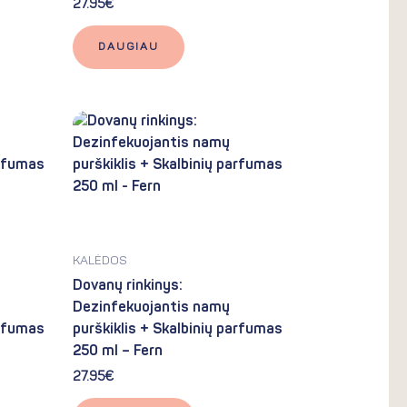
27.95
€
DAUGIAU
KALĖDOS
Dovanų rinkinys:
Dezinfekuojantis namų
arfumas
purškiklis + Skalbinių parfumas
250 ml – Fern
27.95
€