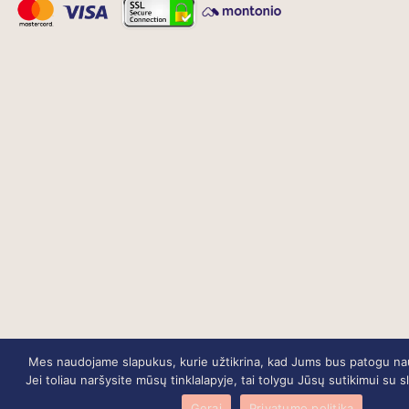
Mes naudojame slapukus, kurie užtikrina, kad Jums bus patogu naud
Jei toliau naršysite mūsų tinklalapyje, tai tolygu Jūsų sutikimui su
Gerai
Privatumo politika