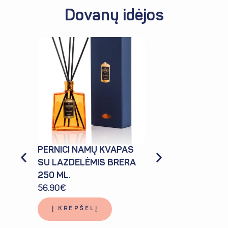
Dovanų idėjos
RBO
PERNICI NAMŲ KVAPAS
SU LAZDELĖMIS BRERA
250 ML.
PERNICI NAMŲ 
56.90
€
SU LAZDELĖMIS
CLUB 250 ML.
Į KREPŠELĮ
56.90
€