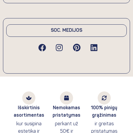
SOC. MEDIJOS
F
I
P
L
a
n
i
i
c
s
n
n
e
t
t
k
b
a
e
e
o
g
r
d
o
r
e
i
k
a
s
n
m
t
Išskirtinis
Nemokamas
100% pinigų
asortimentas
pristatymas
grąžinimas
kur susipina
perkant už
ir greitas
estetika ir
50€ ir
pristatymas