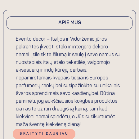
APIE MUS
Evento decor – Italijos ir Viduržemio jūros
pakrantės įkvėpti stalo ir interjero dekoro
namai. Įsileiskite šilumą ir saulę į savo namus su
nuostabiais italų stalo tekstilės, valgomojo
aksesuarų ir indų kūrėjų darbais,
nepamirštamais kvapais tiesiai iš Europos
parfumerių rankų bei susipažinkite su unikaliais
švaros sprendimais savo kasdienybei. Būtina
paminėti, jog aukščiausios kokybės produktus
čia rasite už itin draugišką kainą, tam kad
kiekvieni namai spindėtų, o Jūs susikurtumėt
mažą šventę kiekvieną dieną!
SKAITYTI DAUGIAU