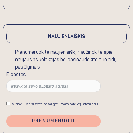
NAUJIENLAIŠKIS
Prenumeruokite naujienlaiškį ir sužinokite apie
naujausias kolekcijas bei pasinaudokite nuolaidų
pasiūlymais!
El.paštas
sutinku, kad ši svetainė saugotų mano pateiktą informaciją.
PRENUMERUOTI