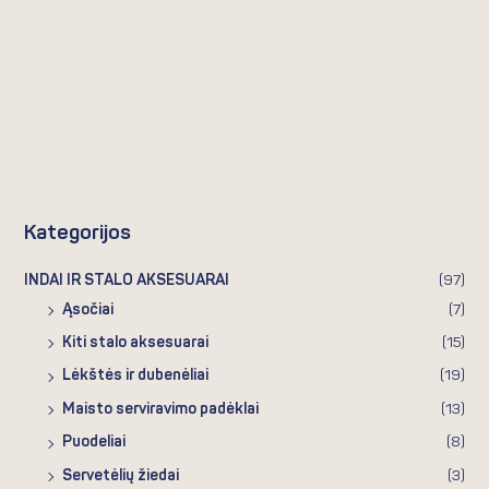
Kategorijos
INDAI IR STALO AKSESUARAI
(97)
Ąsočiai
(7)
Kiti stalo aksesuarai
(15)
Lėkštės ir dubenėliai
(19)
Maisto serviravimo padėklai
(13)
Puodeliai
(8)
Servetėlių žiedai
(3)