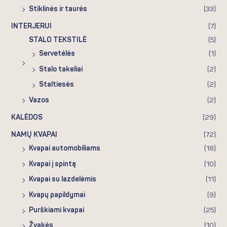
Stiklinės ir taurės
(33)
INTERJERUI
(7)
STALO TEKSTILĖ
(5)
Servetėlės
(1)
Stalo takeliai
(2)
Staltiesės
(2)
Vazos
(2)
KALĖDOS
(29)
NAMŲ KVAPAI
(72)
Kvapai automobiliams
(18)
Kvapai į spintą
(10)
Kvapai su lazdelėmis
(11)
Kvapų papildymai
(9)
Purškiami kvapai
(25)
Žvakės
(10)