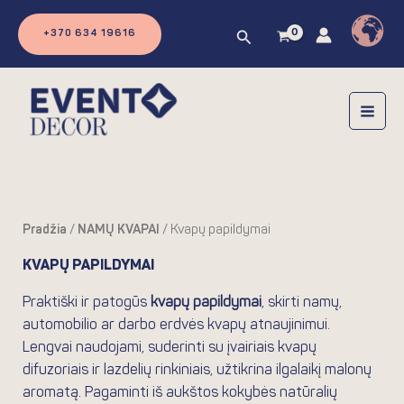
Pereiti
prie
Paieška
+370 634 19616
turinio
Pradžia
/
NAMŲ KVAPAI
/ Kvapų papildymai
KVAPŲ PAPILDYMAI
Praktiški ir patogūs
kvapų papildymai
, skirti namų,
automobilio ar darbo erdvės kvapų atnaujinimui.
Lengvai naudojami, suderinti su įvairiais kvapų
difuzoriais ir lazdelių rinkiniais, užtikrina ilgalaikį malonų
aromatą. Pagaminti iš aukštos kokybės natūralių