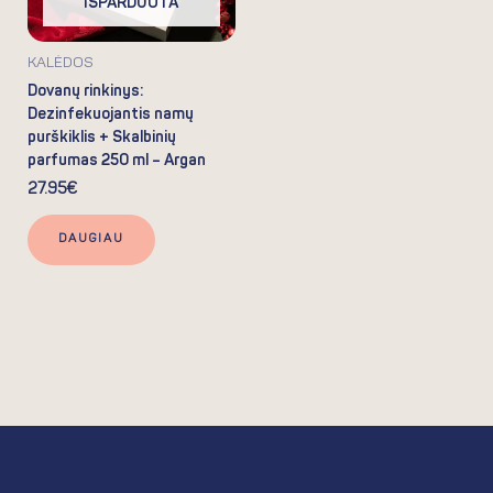
IŠPARDUOTA
KALĖDOS
Dovanų rinkinys:
Dezinfekuojantis namų
purškiklis + Skalbinių
parfumas 250 ml – Argan
27.95
€
DAUGIAU