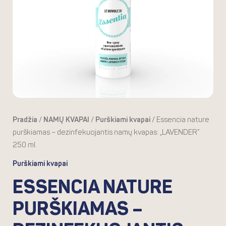
kvapas:
"LAVENDER"
250
ml.
Pradžia
/
NAMŲ KVAPAI
/
Purškiami kvapai
/ Essencia nature
purškiamas – dezinfekuojantis namų kvapas: „LAVENDER”
250 ml.
Purškiami kvapai
ESSENCIA NATURE
PURŠKIAMAS –