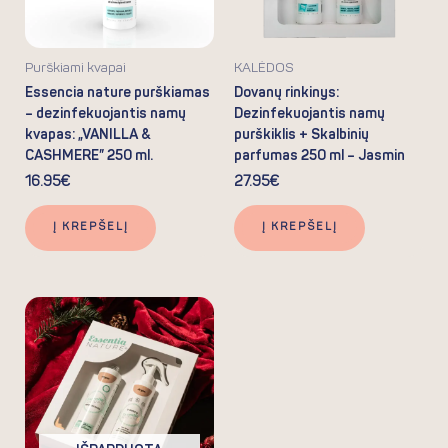
Purškiami kvapai
KALĖDOS
Essencia nature purškiamas
Dovanų rinkinys:
– dezinfekuojantis namų
Dezinfekuojantis namų
kvapas: „VANILLA &
purškiklis + Skalbinių
CASHMERE” 250 ml.
parfumas 250 ml – Jasmin
16.95
€
27.95
€
Į KREPŠELĮ
Į KREPŠELĮ