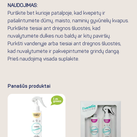
NAUDOJIMAS:
Purškite bet kurioje patalpoje, kad kvepėtų ir
pašalintumėte dūmų, maisto, naminių gyvūnėlių kvapus.
Purkškite tiesiai ant drėgnos šluostės, kad
nuvalytumėte dulkes nuo baldų ar kitų paviršių.
Purkšti vandenyje arba tiesiai ant drėgnos šluostės,
kad nuvalytumėte ir pakvėpintumėte grindų dangą.
Prieš naudojimą visada suplakite.
Panašūs produktai