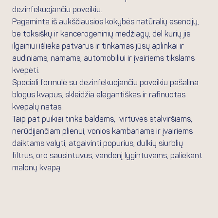
dezinfekuojančiu poveikiu.
Pagaminta iš aukščiausios kokybės natūralių esencijų,
be toksiškų ir kancerogeninių medžiagų, dėl kurių jis
ilgainiui išlieka patvarus ir tinkamas jūsų aplinkai ir
audiniams, namams, automobiliui ir įvairiems tikslams
kvepėti.
Speciali formulė su dezinfekuojančiu poveikiu pašalina
blogus kvapus, skleidžia elegantiškas ir rafinuotas
kvepalų natas.
Taip pat puikiai tinka baldams, virtuvės stalviršiams,
nerūdijančiam plienui, vonios kambariams ir įvairiems
daiktams valyti, atgaivinti popurius, dulkių siurblių
filtrus, oro sausintuvus, vandenį lygintuvams, paliekant
malonų kvapą.