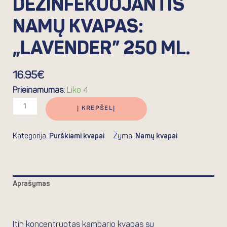
DEZINFEKUOJANTIS
NAMŲ KVAPAS:
„LAVENDER” 250 ML.
16.95
€
Prieinamumas:
Liko 4
Į KREPŠELĮ
Kategorija:
Purškiami kvapai
Žyma:
Namų kvapai
Aprašymas
Atsiliepimai (0)
Itin koncentruotas kambario kvapas su