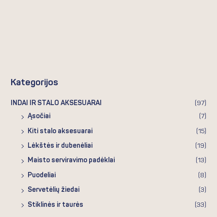
Kategorijos
INDAI IR STALO AKSESUARAI
(97)
Ąsočiai
(7)
Kiti stalo aksesuarai
(15)
Lėkštės ir dubenėliai
(19)
Maisto serviravimo padėklai
(13)
Puodeliai
(8)
Servetėlių žiedai
(3)
Stiklinės ir taurės
(33)