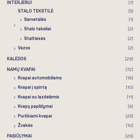
INTERJERUI
(7)
STALO TEKSTILĖ
(5)
Servetėlės
(1)
Stalo takeliai
(2)
Staltiesės
(2)
Vazos
(2)
KALĖDOS
(29)
NAMŲ KVAPAI
(72)
Kvapai automobiliams
(18)
Kvapai į spintą
(10)
Kvapai su lazdelėmis
(11)
Kvapų papildymai
(9)
Purškiami kvapai
(25)
Žvakės
(10)
PASIŪLYMAI
(23)