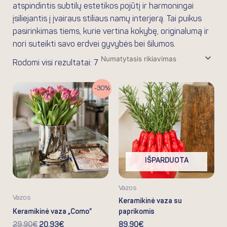
atspindintis subtilų estetikos pojūtį ir harmoningai
įsiliejantis į įvairaus stiliaus namų interjerą. Tai puikus
pasirinkimas tiems, kurie vertina kokybę, originalumą ir
nori suteikti savo erdvei gyvybės bei šilumos.
Rodomi visi rezultatai: 7
Original
Current
-30%
price
price
was:
is:
29.90€.
20.93€.
IŠPARDUOTA
Vazos
Vazos
Keramikinė vaza su
Keramikinė vaza „Como”
paprikomis
29.90
€
20.93
€
89.90
€