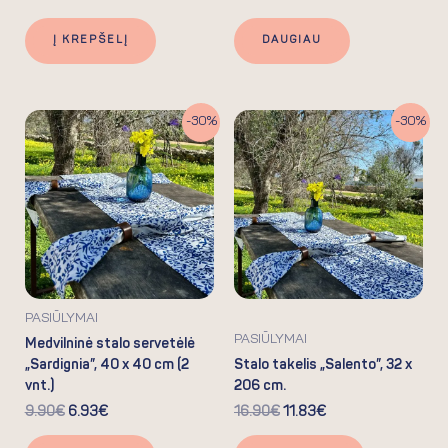
Į KREPŠELĮ
DAUGIAU
Original
Current
Original
Current
-30%
-30%
price
price
price
price
was:
is:
was:
is:
9.90€.
6.93€.
16.90€.
11.83€.
PASIŪLYMAI
PASIŪLYMAI
Medvilninė stalo servetėlė
„Sardignia”, 40 x 40 cm (2
Stalo takelis „Salento”, 32 x
vnt.)
206 cm.
9.90
€
6.93
€
16.90
€
11.83
€