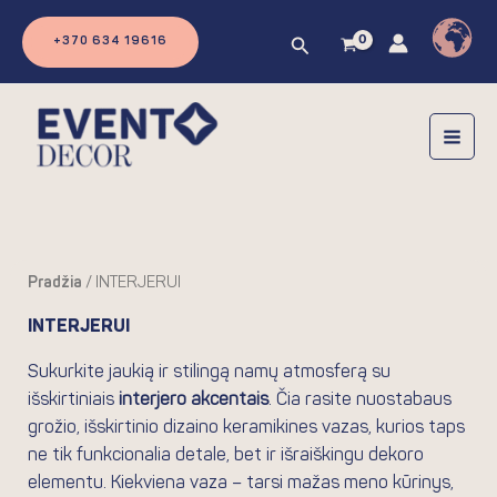
Pereiti
prie
Paieška
+370 634 19616
turinio
Pradžia
/ INTERJERUI
INTERJERUI
Sukurkite jaukią ir stilingą namų atmosferą su
išskirtiniais
interjero akcentais
. Čia rasite nuostabaus
grožio, išskirtinio dizaino keramikines vazas, kurios taps
ne tik funkcionalia detale, bet ir išraiškingu dekoro
elementu. Kiekviena vaza – tarsi mažas meno kūrinys,