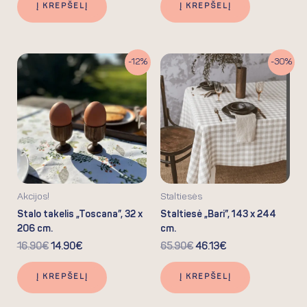
Į KREPŠELĮ
Į KREPŠELĮ
Original
Current
Original
Current
-12%
-30%
price
price
price
price
was:
is:
was:
is:
16.90€.
14.90€.
65.90€.
46.13€.
Akcijos!
Staltiesės
Stalo takelis „Toscana”, 32 x
Staltiesė „Bari”, 143 x 244
206 cm.
cm.
16.90
€
14.90
€
65.90
€
46.13
€
Į KREPŠELĮ
Į KREPŠELĮ