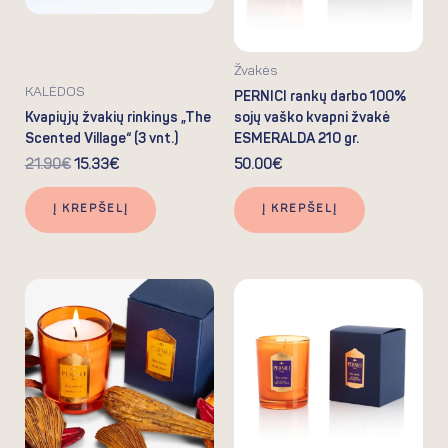
Žvakės
KALĖDOS
PERNICI rankų darbo 100%
Kvapiųjų žvakių rinkinys „The
sojų vaško kvapni žvakė
Scented Village“ (3 vnt.)
ESMERALDA 210 gr.
21.90
€
15.33
€
50.00
€
Į KREPŠELĮ
Į KREPŠELĮ