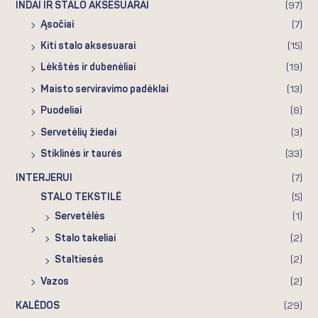
INDAI IR STALO AKSESUARAI
(97)
Ąsočiai
(7)
Kiti stalo aksesuarai
(15)
Lėkštės ir dubenėliai
(19)
Maisto serviravimo padėklai
(13)
Puodeliai
(8)
Servetėlių žiedai
(3)
Stiklinės ir taurės
(33)
INTERJERUI
(7)
STALO TEKSTILĖ
(5)
Servetėlės
(1)
Stalo takeliai
(2)
Staltiesės
(2)
Vazos
(2)
KALĖDOS
(29)