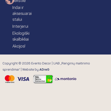
tekstilė
Indai ir
aksesuarai
stalui
Interjerui
Ekologiški
skalbikliai
Akcijos!
Copyright © 2026 Evento Decor | UAB „Renginių maitinimo
sprendimai“ | Website by
ADreG