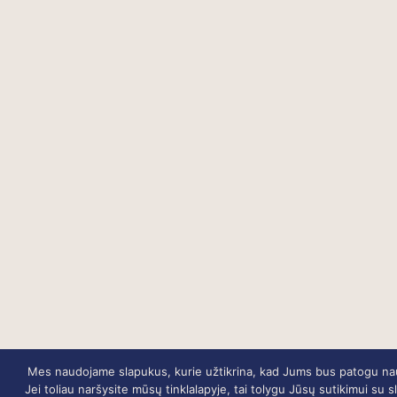
Mes naudojame slapukus, kurie užtikrina, kad Jums bus patogu naud
Jei toliau naršysite mūsų tinklalapyje, tai tolygu Jūsų sutikimui su