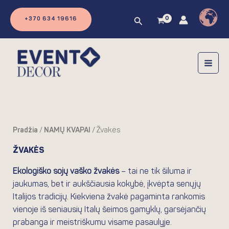
Pereiti
prie
Paieška
+370 634 19616
turinio
Pradžia
/
NAMŲ KVAPAI
/ Žvakės
ŽVAKĖS
Ekologiško sojų vaško žvakės
– tai ne tik šiluma ir
jaukumas, bet ir aukščiausia kokybė, įkvėpta senųjų
Italijos tradicijų. Kiekviena žvakė pagaminta rankomis
vienoje iš seniausių Italų šeimos gamyklų, garsėjančių
prabanga ir meistriškumu visame pasaulyje.