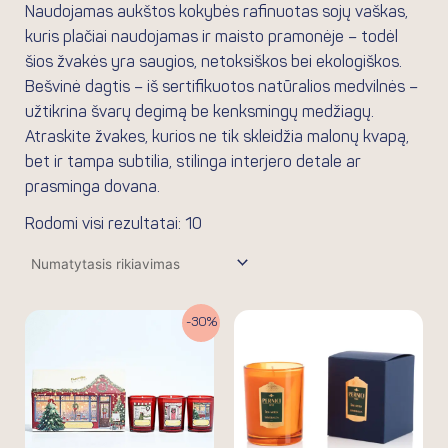
Naudojamas aukštos kokybės rafinuotas sojų vaškas,
kuris plačiai naudojamas ir maisto pramonėje – todėl
šios žvakės yra saugios, netoksiškos bei ekologiškos.
Bešvinė dagtis – iš sertifikuotos natūralios medvilnės –
užtikrina švarų degimą be kenksmingų medžiagų.
Atraskite žvakes, kurios ne tik skleidžia malonų kvapą,
bet ir tampa subtilia, stilinga interjero detale ar
prasminga dovana.
Rodomi visi rezultatai: 10
Original
Current
-30%
price
price
was:
is:
21.90€.
15.33€.