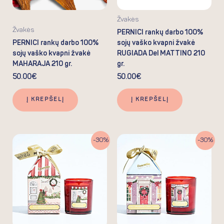
Žvakės
Žvakės
PERNICI rankų darbo 100%
PERNICI rankų darbo 100%
sojų vaško kvapni žvakė
sojų vaško kvapni žvakė
RUGIADA Del MATTINO 210
MAHARAJA 210 gr.
gr.
50.00
€
50.00
€
Į KREPŠELĮ
Į KREPŠELĮ
Original
Current
Original
Current
-30%
-30%
price
price
price
price
was:
is:
was:
is:
16.90€.
11.83€.
16.90€.
11.83€.