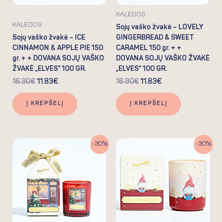
KALĖDOS
KALĖDOS
Sojų vaško žvakė – LOVELY
Sojų vaško žvakė – ICE
GINGERBREAD & SWEET
CINNAMON & APPLE PIE 150
CARAMEL 150 gr. + +
gr. + + DOVANA SOJŲ VAŠKO
DOVANA SOJŲ VAŠKO ŽVAKĖ
ŽVAKĖ „ELVES” 100 GR.
„ELVES” 100 GR.
16.90
€
11.83
€
16.90
€
11.83
€
Į KREPŠELĮ
Į KREPŠELĮ
Original
Current
Original
Current
-30%
-30%
price
price
price
price
was:
is:
was:
is:
16.90€.
11.83€.
12.90€.
9.03€.