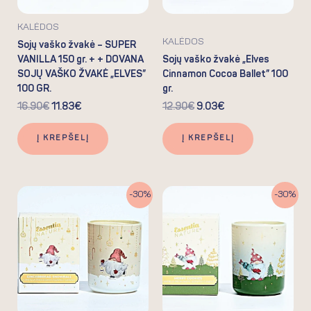
KALĖDOS
KALĖDOS
Sojų vaško žvakė – SUPER
VANILLA 150 gr. + + DOVANA
Sojų vaško žvakė „Elves
SOJŲ VAŠKO ŽVAKĖ „ELVES”
Cinnamon Cocoa Ballet” 100
100 GR.
gr.
16.90
€
11.83
€
12.90
€
9.03
€
Į KREPŠELĮ
Į KREPŠELĮ
Original
Current
Original
Current
-30%
-30%
price
price
price
price
was:
is:
was:
is:
12.90€.
9.03€.
12.90€.
9.03€.