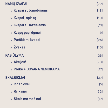
NAMŲ KVAPAI
(72)
Kvapai automobiliams
(18)
Kvapai į spintą
(10)
Kvapai su lazdelėmis
(11)
Kvapų papildymai
(9)
Purškiami kvapai
(25)
Žvakės
(10)
PASIŪLYMAI
(23)
Akcijos!
(20)
Prekė + DOVANA NEMOKAMAI
(17)
SKALBIKLIAI
(37)
Indaplovei
(5)
Rinkiniai
(22)
Skalbimo mašinai
(17)