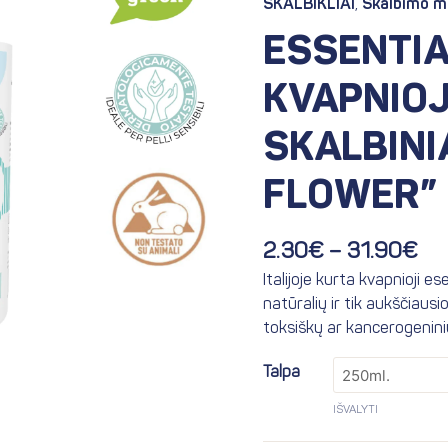
SKALBIKLIAI
,
Skalbimo m
th
Nature
31
ESSENTIA
kvapnioji
esencija
KVAPNIOJ
skalbiniams
"Cotton
SKALBIN
Flower"
FLOWER”
2.30
€
–
31.90
€
Italijoje kurta kvapnioji e
natūralių ir tik aukščiausi
toksiškų ar kancerogenin
Talpa
IŠVALYTI