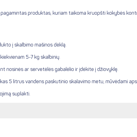
s ir pagamintas produktas, kuriam taikoma kruopšti kokybės kontr
ukto į skalbimo mašinos dėklą.
ekvienam 5-7 kg skalbinių.
 nosinės ar servetėlės ​​gabalėlio ir įdėkite į džiovyklę.
 kas 5 litrus vandens paskutinio skalavimo metu, mūvėdami aps
jimą suplakti.