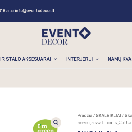
616
arba
info@eventodecor.lt
 IR STALO AKSESUARAI
INTERJERUI
NAMŲ KVA
Pri
produkto
Pradžia
/
SKALBIKLIAI
/
Ska
ran
kiekis:
esencija skalbiniams „Cotto
2.
Essentia