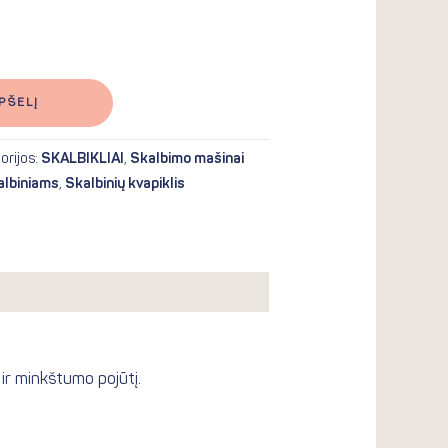
PŠELĮ
orijos:
SKALBIKLIAI
,
Skalbimo mašinai
kalbiniams
,
Skalbinių kvapiklis
ir minkštumo pojūtį.