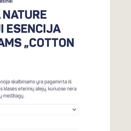
ašinai
rough
.90€
 NATURE
I ESENCIJA
IAMS „COTTON
sencija skalbiniams yra pagaminta iš
os klasės eterinių aliejų, kuriuose nėra
ių medžiagų.