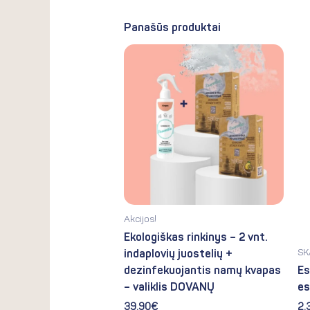
Panašūs produktai
Akcijos!
Ekologiškas rinkinys – 2 vnt.
SK
indaplovių juostelių +
dezinfekuojantis namų kvapas
Es
– valiklis DOVANŲ
es
39.90
€
2.