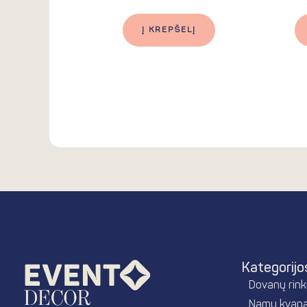
Į KREPŠELĮ
Kategorijo
Dovanų rinki
Namų kvapa