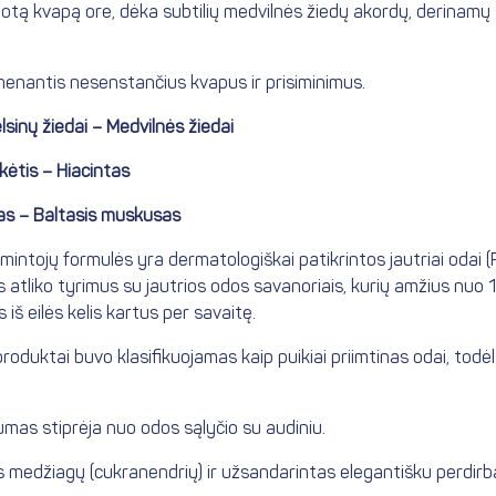
uotą kvapą ore, dėka subtilių medvilnės žiedų akordų, derinamų su 
imenantis nesenstančius kvapus ir prisiminimus.
inų žiedai – Medvilnės žiedai
kėtis – Hiacintas
s – Baltasis muskusas
intojų formulės yra dermatologiškai patikrintos jautriai odai (
atliko tyrimus su jautrios odos savanoriais, kurių amžius nuo 18 
š eilės kelis kartus per savaitę.
oduktai buvo klasifikuojamas kaip puikiai priimtinas odai, todėl
vumas stiprėja nuo odos sąlyčio su audiniu.
s medžiagų (cukranendrių) ir užsandarintas elegantišku perdirb