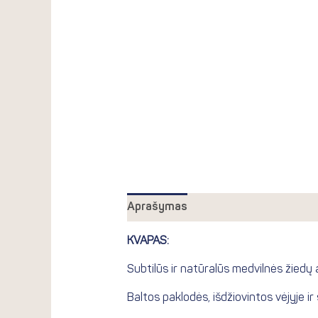
Aprašymas
Papildoma informacij
KVAPAS:
Subtilūs ir natūralūs medvilnės žiedų
Baltos paklodės, išdžiovintos vėjyje i