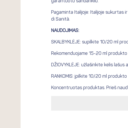
garantuotu sandarikliu.
Pagaminta Italijoje: Italijoje sukurta
di Sanità.
NAUDOJIMAS:
SKALBYKLĖJE: supilkite 10/20 ml prod
Rekomenduojame 15-20 ml produkto ki
DŽIOVYKLĖJE: užlašinkite kelis lašus ant
RANKOMIS: įpilkite 10/20 ml produkto
Koncentruotas produktas. Prieš naudo