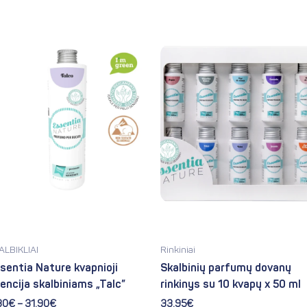
Price
This
range:
product
2.30€
has
through
31.90€
multiple
variants.
The
options
may
be
chosen
on
the
product
ALBIKLIAI
Rinkiniai
page
sentia Nature kvapnioji
Skalbinių parfumų dovanų
encija skalbiniams „Talc”
rinkinys su 10 kvapų x 50 ml
30
€
–
31.90
€
33.95
€