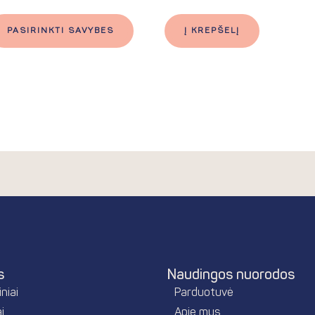
PASIRINKTI SAVYBES
Į KREPŠELĮ
s
Naudingos nuorodos
niai
Parduotuvė
i
Apie mus