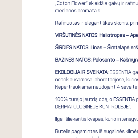
„Coton Flower“ skleidžia gaivų ir rafin
medienos aromatais.
Rafinuotas ir elegantiškas skonis, pr
VIRŠUTINĖS NATOS: Heliotropas – Apels
ŠIRDIES NATOS: Linas – Šimtalapė erš
BAZINĖS NATOS: Palosanto – Kašmyra
EKOLOGIJA IR SVEIKATA:
ESSENTIA gam
nepriklausomose laboratorijose, kurios 
Nepertraukiamai naudojant 4 savaites i
100% turėjo jautrią odą, o ESSENTIA pr
DERMATOLOGINĖJE KONTROLĖJE”.
Ilgai išliekantis kvapas, kurio intensy
Butelis pagamintas iš augalinės kilmė