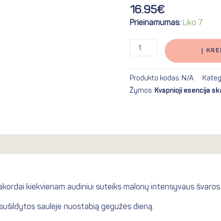
16.95
€
Prieinamumas:
Liko 7
Į KRE
Produkto kodas:
N/A
Kateg
Žymos:
Kvapnioji esencija s
a
Atsiliepimai (0)
 akordai kiekvienam audiniui suteiks malonų intensyvaus švaros 
r sušildytos saulėje nuostabią gegužės dieną.