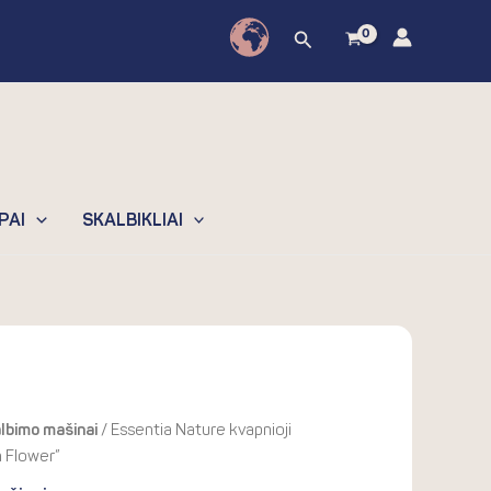
through
Paieška
31.90€
PAI
SKALBIKLIAI
ce
lbimo mašinai
/ Essentia Nature kvapnioji
ge:
n Flower”
30€