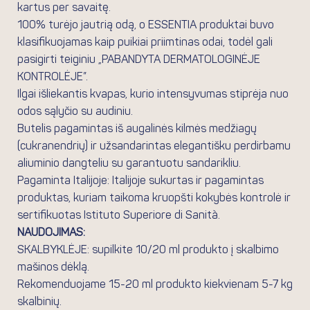
kartus per savaitę.
100% turėjo jautrią odą, o ESSENTIA produktai buvo
klasifikuojamas kaip puikiai priimtinas odai, todėl gali
pasigirti teiginiu „PABANDYTA DERMATOLOGINĖJE
KONTROLĖJE”.
Ilgai išliekantis kvapas, kurio intensyvumas stiprėja nuo
odos sąlyčio su audiniu.
Butelis pagamintas iš augalinės kilmės medžiagų
(cukranendrių) ir užsandarintas elegantišku perdirbamu
aliuminio dangteliu su garantuotu sandarikliu.
Pagaminta Italijoje: Italijoje sukurtas ir pagamintas
produktas, kuriam taikoma kruopšti kokybės kontrolė ir
sertifikuotas Istituto Superiore di Sanità.
NAUDOJIMAS:
SKALBYKLĖJE: supilkite 10/20 ml produkto į skalbimo
mašinos dėklą.
Rekomenduojame 15-20 ml produkto kiekvienam 5-7 kg
skalbinių.