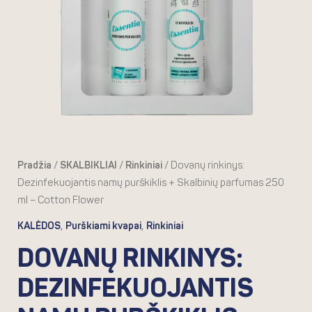
Skalbinių
parfumas
250
ml
-
Cotton
Flower
Pradžia
/
SKALBIKLIAI
/
Rinkiniai
/ Dovanų rinkinys:
Dezinfekuojantis namų purškiklis + Skalbinių parfumas 250
ml – Cotton Flower
,
,
KALĖDOS
Purškiami kvapai
Rinkiniai
DOVANŲ RINKINYS:
DEZINFEKUOJANTIS