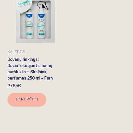
KALĖDOS
Dovanų rinkinys:
Dezinfekuojantis namų
purškiklis + Skalbinių
parfumas 250 ml – Fern
27.95
€
Į KREPŠELĮ