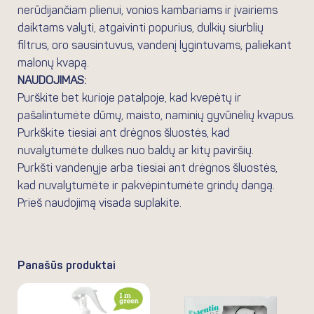
nerūdijančiam plienui, vonios kambariams ir įvairiems
daiktams valyti, atgaivinti popurius, dulkių siurblių
filtrus, oro sausintuvus, vandenį lygintuvams, paliekant
malonų kvapą.
NAUDOJIMAS:
Purškite bet kurioje patalpoje, kad kvepėtų ir
pašalintumėte dūmų, maisto, naminių gyvūnėlių kvapus.
Purkškite tiesiai ant drėgnos šluostės, kad
nuvalytumėte dulkes nuo baldų ar kitų paviršių.
Purkšti vandenyje arba tiesiai ant drėgnos šluostės,
kad nuvalytumėte ir pakvėpintumėte grindų dangą.
Prieš naudojimą visada suplakite.
Panašūs produktai