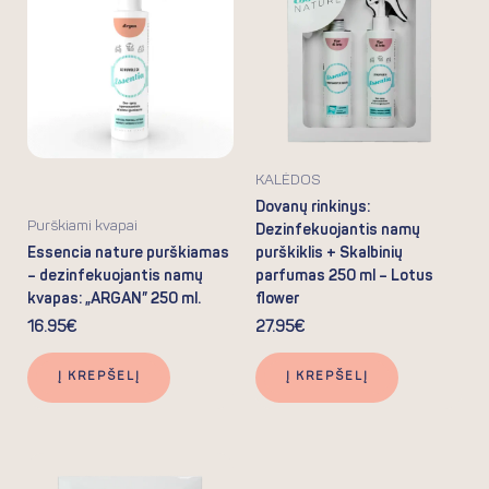
KALĖDOS
Dovanų rinkinys:
Purškiami kvapai
Dezinfekuojantis namų
Essencia nature purškiamas
purškiklis + Skalbinių
– dezinfekuojantis namų
parfumas 250 ml – Lotus
kvapas: „ARGAN” 250 ml.
flower
16.95
€
27.95
€
Į KREPŠELĮ
Į KREPŠELĮ