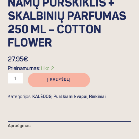
NAMŲ PURŠKIKLIS +
SKALBINIŲ PARFUMAS
250 ML – COTTON
FLOWER
27.95
€
Prieinamumas:
Liko 2
Į KREPŠELĮ
Kategorijos:
KALĖDOS
,
Purškiami kvapai
,
Rinkiniai
Aprašymas
Atsiliepimai (0)