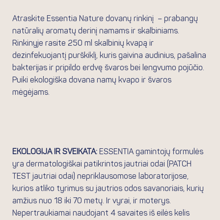
Atraskite Essentia Nature dovanų rinkinį – prabangų
natūralių aromatų derinį namams ir skalbiniams.
Rinkinyje rasite 250 ml skalbinių kvapą ir
dezinfekuojantį purškiklį, kuris gaivina audinius, pašalina
bakterijas ir pripildo erdvę švaros bei lengvumo pojūčio.
Puiki ekologiška dovana namų kvapo ir švaros
mėgėjams.
EKOLOGIJA IR SVEIKATA:
ESSENTIA gamintojų formulės
yra dermatologiškai patikrintos jautriai odai (PATCH
TEST jautriai odai) nepriklausomose laboratorijose,
kurios atliko tyrimus su jautrios odos savanoriais, kurių
amžius nuo 18 iki 70 metų. Ir vyrai, ir moterys.
Nepertraukiamai naudojant 4 savaites iš eilės kelis