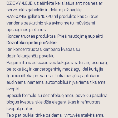
DŽIOVYKLĖJE: užlašinkite kelis lašus ant nosinės ar
servetėlės ​​gabalėlio ir įdėkite į džiovyklę.
RANKOMIS: įpilkite 10/20 ml produkto kas 5 litrus
vandens paskutinio skalavimo metu, mūvėdami
apsaugines pirštines.
Koncentruotas produktas. Prieš naudojimą suplakti.
Dezinfekuojantis purškiklis:
Itin koncentruotas kambario kvapas su
dezinfekuojančiu poveikiu.
Pagaminta iš aukščiausios kokybės natūralių esencijų,
be toksiškų ir kancerogeninių medžiagų, dėl kurių jis
ilgainiui išlieka patvarus ir tinkamas jūsų aplinkai ir
audiniams, namams, automobiliui ir įvairiems tikslams
kvepėti.
Speciali formulė su dezinfekuojančiu poveikiu pašalina
blogus kvapus, skleidžia elegantiškas ir rafinuotas
kvepalų natas.
Taip pat puikiai tinka baldams, virtuvės stalviršiams,