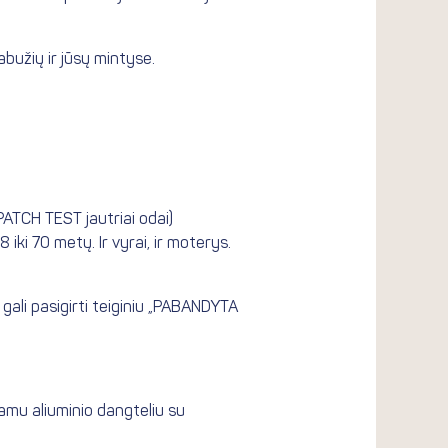
abužių ir jūsų mintyse.
PATCH TEST jautriai odai)
iki 70 metų. Ir vyrai, ir moterys.
 gali pasigirti teiginiu „PABANDYTA
amu aliuminio dangteliu su