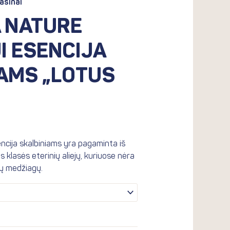
ašinai
rough
.90€
 NATURE
I ESENCIJA
AMS „LOTUS
sencija skalbiniams yra pagaminta iš
os klasės eterinių aliejų, kuriuose nėra
ių medžiagų.