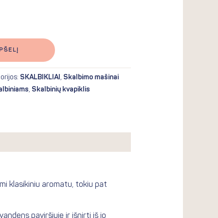
PŠELĮ
orijos:
SKALBIKLIAI
,
Skalbimo mašinai
kalbiniams
,
Skalbinių kvapiklis
mi klasikiniu aromatu, tokiu pat
ndens paviršiuje ir išnirti iš jo