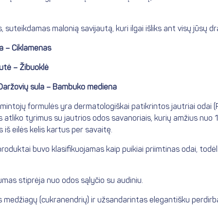
 suteikdamas malonią savijautą, kuri ilgai išliks ant visų jūsų dr
a – Ciklamenas
utė – Žibuoklė
Daržovių sula – Bambuko mediena
intojų formulės yra dermatologiškai patikrintos jautriai odai (
atliko tyrimus su jautrios odos savanoriais, kurių amžius nuo 18 
š eilės kelis kartus per savaitę.
oduktai buvo klasifikuojamas kaip puikiai priimtinas odai, todėl
vumas stiprėja nuo odos sąlyčio su audiniu.
s medžiagų (cukranendrių) ir užsandarintas elegantišku perdirb