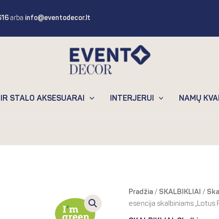
616
arba
info@eventodecor.lt
 IR STALO AKSESUARAI
INTERJERUI
NAMŲ KVA
Pri
produkto
Pradžia
/
SKALBIKLIAI
/
Ska
ran
kiekis:
esencija skalbiniams „Lotus 
2.
Essentia