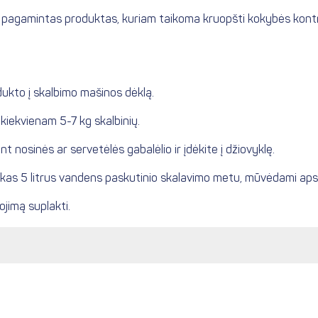
s ir pagamintas produktas, kuriam taikoma kruopšti kokybės kontr
ukto į skalbimo mašinos dėklą.
ekvienam 5-7 kg skalbinių.
 nosinės ar servetėlės ​​gabalėlio ir įdėkite į džiovyklę.
 kas 5 litrus vandens paskutinio skalavimo metu, mūvėdami aps
jimą suplakti.