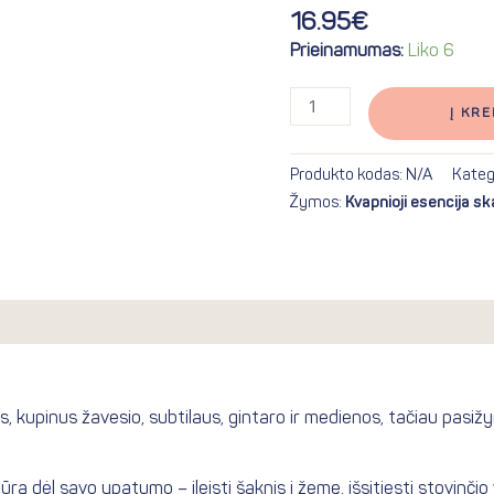
16.95
€
Prieinamumas:
Liko 6
Į KRE
Produkto kodas:
N/A
Kateg
Žymos:
Kvapnioji esencija s
a
Atsiliepimai (0)
, kupinus žavesio, subtilaus, gintaro ir medienos, tačiau pasižy
 dėl savo ypatumo – įleisti šaknis į žemę, išsitiesti stovinčio va