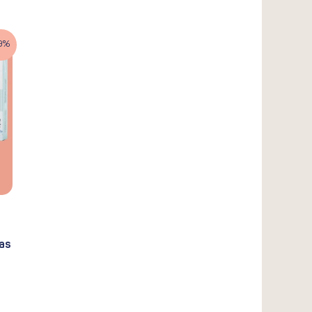
9%
mas