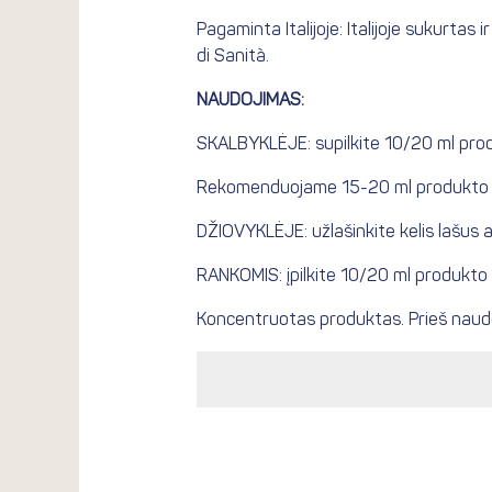
Pagaminta Italijoje: Italijoje sukurta
di Sanità.
NAUDOJIMAS:
SKALBYKLĖJE: supilkite 10/20 ml prod
Rekomenduojame 15-20 ml produkto ki
DŽIOVYKLĖJE: užlašinkite kelis lašus ant
RANKOMIS: įpilkite 10/20 ml produkto
Koncentruotas produktas. Prieš naudo