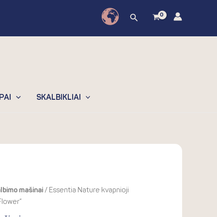
through
Paieška
31.90€
PAI
SKALBIKLIAI
ce
lbimo mašinai
/ Essentia Nature kvapnioji
ge:
Flower”
30€