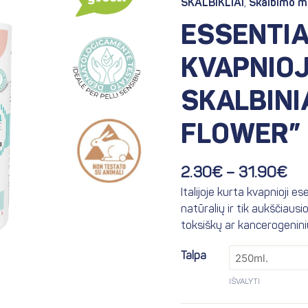
SKALBIKLIAI
,
Skalbimo m
th
Nature
31
ESSENTIA
kvapnioji
esencija
KVAPNIOJ
skalbiniams
"Lotus
SKALBINI
Flower"
FLOWER”
2.30
€
–
31.90
€
Italijoje kurta kvapnioji e
natūralių ir tik aukščiausi
toksiškų ar kancerogenin
Talpa
IŠVALYTI