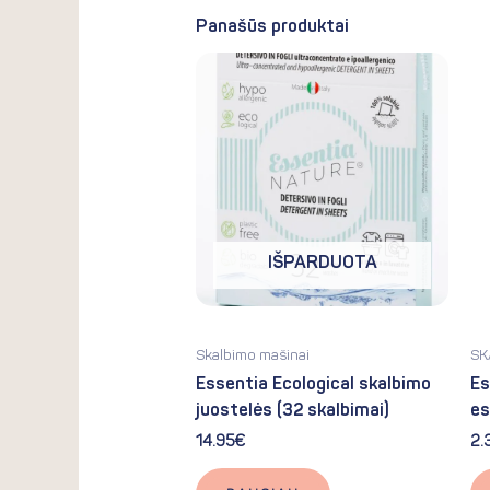
Panašūs produktai
IŠPARDUOTA
Skalbimo mašinai
SK
Essentia Ecological skalbimo
Es
juostelės (32 skalbimai)
es
14.95
€
2.