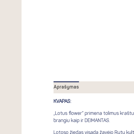
Aprašymas
Papildoma informacij
KVAPAS:
„Lotus flower” primena tolimus kraštus
brangiu kaip ir DEIMANTAS.
Lotoso žiedas visada žavėjo Rytų kultūrą