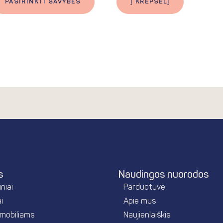
PASIRINKTI SAVYBES
Į KREPŠELĮ
s
Naudingos nuorodos
niai
Parduotuvė
i
Apie mus
mobiliams
Naujienlaiškis