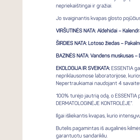
nepriekaištingai ir gražiai.
Jo svaiginantis kvapas glosto pojūčius,
VIRŠUTINĖS NATA: Aldehidai – Kalendr
ŠIRDIES NATA: Lotoso žiedas – Pakaln
BAZINĖS NATA: Vandens muskusas – 
EKOLOGIJA IR SVEIKATA:
ESSENTIA gam
nepriklausomose laboratorijose, kurios 
Nepertraukiamai naudojant 4 savaites i
100% turėjo jautrią odą, o ESSENTIA pr
DERMATOLOGINĖJE KONTROLĖJE”.
Ilgai išliekantis kvapas, kurio intensy
Butelis pagamintas iš augalinės kilmė
garantuotu sandarikliu.