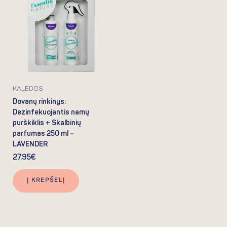
KALĖDOS
Dovanų rinkinys:
Dezinfekuojantis namų
purškiklis + Skalbinių
parfumas 250 ml –
LAVENDER
27.95
€
Į KREPŠELĮ