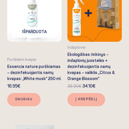
36.90€.
34.10€.
IŠPARDUOTA
Indaplovei
Ekologiškas rinkinys –
Purškiami kvapai
indaplovių juostelės +
Essencia nature purškiamas
dezinfekuojantis namų
– dezinfekuojantis namų
kvapas – valiklis „Citrus &
kvapas: „White musk” 250 ml.
Orange Blossom”
16.95
€
36.90
€
34.10
€
DAUGIAU
Į KREPŠELĮ