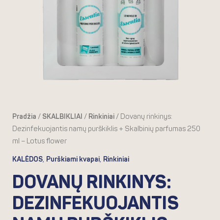
Skalbinių
parfumas
250
ml
-
Lotus
flower
Pradžia
/
SKALBIKLIAI
/
Rinkiniai
/ Dovanų rinkinys:
Dezinfekuojantis namų purškiklis + Skalbinių parfumas 250
ml – Lotus flower
,
,
KALĖDOS
Purškiami kvapai
Rinkiniai
DOVANŲ RINKINYS:
DEZINFEKUOJANTIS