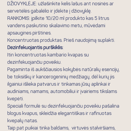
DŽIOVYKLĖJE: užlašinkite kelis lašus ant nosinės ar
servetėlės ​​gabalėlio ir įdėkite į džiovyklę.
RANKOMIS: įpilkite 10/20 ml produkto kas 5 litrus
vandens paskutinio skalavimo metu, mūvėdami
apsaugines pirštines.
Koncentruotas produktas. Prieš naudojimą suplakti.
Dezinfekuojantis purškiklis:
Itin koncentruotas kambario kvapas su
dezinfekuojančiu poveikiu.
Pagaminta iš aukščiausios kokybės natūralių esencijų,
be toksiškų ir kancerogeninių medžiagų, dėl kurių jis
ilgainiui išlieka patvarus ir tinkamas jūsų aplinkai ir
audiniams, namams, automobiliui ir įvairiems tikslams
kvepėti.
Speciali formulė su dezinfekuojančiu poveikiu pašalina
blogus kvapus, skleidžia elegantiškas ir rafinuotas
kvepalų natas.
Taip pat puikiai tinka baldams, virtuvės stalviršiams,