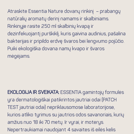
Atraskite Essentia Nature dovanų rinkinį – prabangų
natūralių aromatų derinį namams ir skalbiniams.
Rinkinyje rasite 250 ml skalbinių kvapą ir
dezinfekuojantį purškiklį, kuris gaivina audinius, pašalina
bakterijas ir pripildo erdvę švaros bei lengvumo pojūčio.
Puiki ekologiška dovana namų kvapo ir švaros
mėgėjams.
EKOLOGIJA IR SVEIKATA:
ESSENTIA gamintojų formulės
yra dermatologiškai patikrintos jautriai odai (PATCH
TEST jautriai odai) nepriklausomose laboratorijose,
kurios atliko tyrimus su jautrios odos savanoriais, kurių
amžius nuo 18 iki 70 metų. Ir vyrai, ir moterys.
Nepertraukiamai naudojant 4 savaites iš eilės kelis