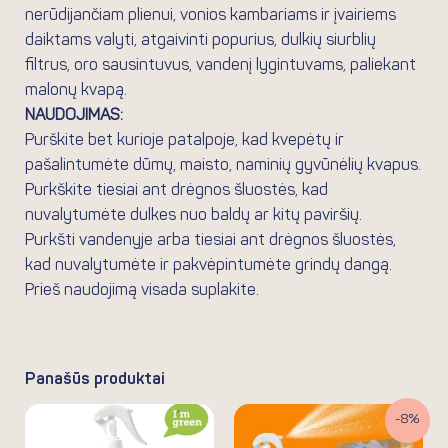
nerūdijančiam plienui, vonios kambariams ir įvairiems
daiktams valyti, atgaivinti popurius, dulkių siurblių
filtrus, oro sausintuvus, vandenį lygintuvams, paliekant
malonų kvapą.
NAUDOJIMAS:
Purškite bet kurioje patalpoje, kad kvepėtų ir
pašalintumėte dūmų, maisto, naminių gyvūnėlių kvapus.
Purkškite tiesiai ant drėgnos šluostės, kad
nuvalytumėte dulkes nuo baldų ar kitų paviršių.
Purkšti vandenyje arba tiesiai ant drėgnos šluostės,
kad nuvalytumėte ir pakvėpintumėte grindų dangą.
Prieš naudojimą visada suplakite.
Panašūs produktai
Original
Current
-8%
price
price
was:
is: