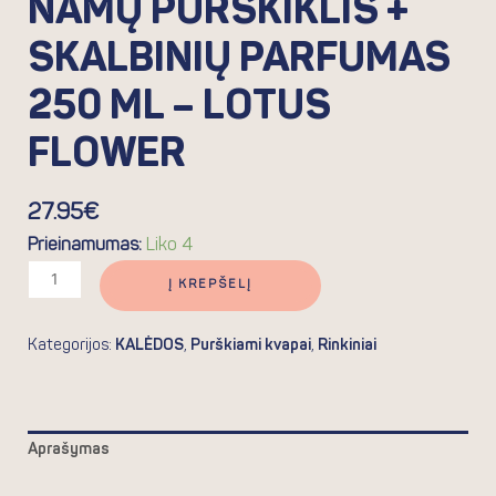
NAMŲ PURŠKIKLIS +
SKALBINIŲ PARFUMAS
250 ML – LOTUS
FLOWER
27.95
€
Prieinamumas:
Liko 4
Į KREPŠELĮ
Kategorijos:
KALĖDOS
,
Purškiami kvapai
,
Rinkiniai
Aprašymas
Atsiliepimai (0)