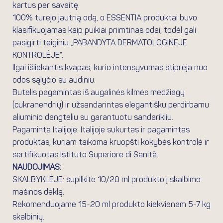
kartus per savaitę.
100% turėjo jautrią odą, o ESSENTIA produktai buvo
klasifikuojamas kaip puikiai priimtinas odai, todėl gali
pasigirti teiginiu „PABANDYTA DERMATOLOGINĖJE
KONTROLĖJE”.
Ilgai išliekantis kvapas, kurio intensyvumas stiprėja nuo
odos sąlyčio su audiniu.
Butelis pagamintas iš augalinės kilmės medžiagų
(cukranendrių) ir užsandarintas elegantišku perdirbamu
aliuminio dangteliu su garantuotu sandarikliu.
Pagaminta Italijoje: Italijoje sukurtas ir pagamintas
produktas, kuriam taikoma kruopšti kokybės kontrolė ir
sertifikuotas Istituto Superiore di Sanità.
NAUDOJIMAS:
SKALBYKLĖJE: supilkite 10/20 ml produkto į skalbimo
mašinos dėklą.
Rekomenduojame 15-20 ml produkto kiekvienam 5-7 kg
skalbinių.