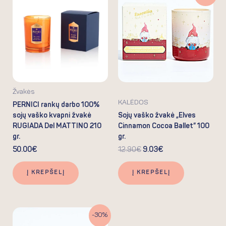
was:
is:
12.90€.
9.03€.
Žvakės
KALĖDOS
PERNICI rankų darbo 100%
sojų vaško kvapni žvakė
Sojų vaško žvakė „Elves
RUGIADA Del MATTINO 210
Cinnamon Cocoa Ballet” 100
gr.
gr.
50.00
€
12.90
€
9.03
€
Į KREPŠELĮ
Į KREPŠELĮ
Original
Current
-30%
price
price