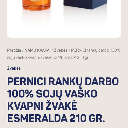
kvapni
žvakė
ESMERALDA
210
gr.
Pradžia
/
NAMŲ KVAPAI
/
Žvakės
/ PERNICI rankų darbo 100%
sojų vaško kvapni žvakė ESMERALDA 210 gr.
Žvakės
PERNICI RANKŲ DARBO
100% SOJŲ VAŠKO
KVAPNI ŽVAKĖ
ESMERALDA 210 GR.