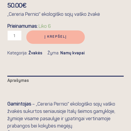
50.00
€
„Cereria Pernici“ ekologiško sojų vaško žvakė
Prieinamumas:
Liko 6
Į KREPŠELĮ
Kategorija:
Žvakės
Žyma:
Namų kvapai
Aprašymas
Atsiliepimai (0)
Gamintojas
– „Cereria Pernici“ ekologiško sojų vaško
žvakės sukurtos seniausioje Italų šeimos gamykloje,
žymioje visame pasaulyje ir ypatingai vertinamoje
prabangos bei kokybės mėgėjų.