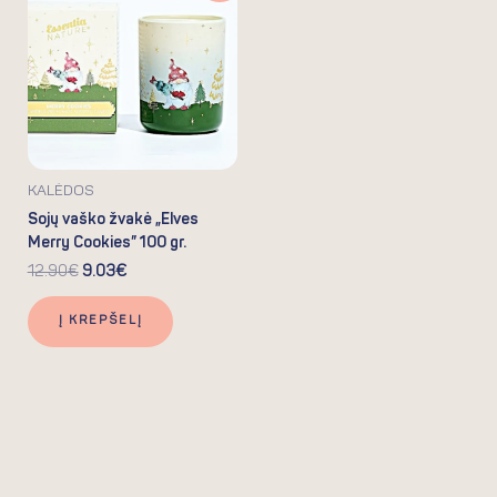
was:
is:
12.90€.
9.03€.
KALĖDOS
Sojų vaško žvakė „Elves
Merry Cookies” 100 gr.
12.90
€
9.03
€
Į KREPŠELĮ