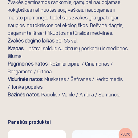
Žvakės gaminamos rankomis, gamybai naudojamas
kokybiškas rafinuotas sojų vaškas, naudojamas ir
maisto pramonėje, todėl šios žvakės yra ypatingai
saugios, netoksiškos bei ekologiškos. Bešvinė dagtis,
pagaminta iš sertifikuotos natūralios medvilnės.
Žvakės degimo laikas
50-55 val.
Kvapas
– aštrai saldus su citrusų poskoniu ir medienos
šiluma.
Pagrindinės natos:
Rožiniai pipirai / Cinamonas /
Bergamotė / Citrina
Vidurinės natos:
Muskatas / Šafranas / Kedro medis
/ Tonka pupelės
Bazinės natos:
Pačiulis / Vanilė / Ambra / Samanos.
Panašūs produktai
Original
Current
-30%
price
price