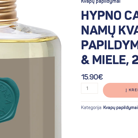
Kvapų papildymai
casa
HYPNO CA
Italy
namų
NAMŲ KV
kvapų
papildymas
PAPILDY
TABACCO
&
& MIELE, 
MIELE,
200
ml.
15.90
€
Į KRE
Kategorija:
Kvapų papildymai