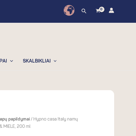
casa
Paieška
Italy
namų
kvapų
papildymas
TABACCO
&
MIELE,
PAI
SKALBIKLIAI
200
ml.
apų papildymai
/ Hypno casa Italy namų
 MIELE, 200 ml.