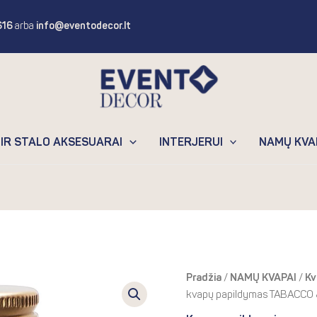
616
arba
info@eventodecor.lt
 IR STALO AKSESUARAI
INTERJERUI
NAMŲ KVA
produkto
Pradžia
/
NAMŲ KVAPAI
/
Kv
kiekis:
kvapų papildymas TABACCO &
Hypno