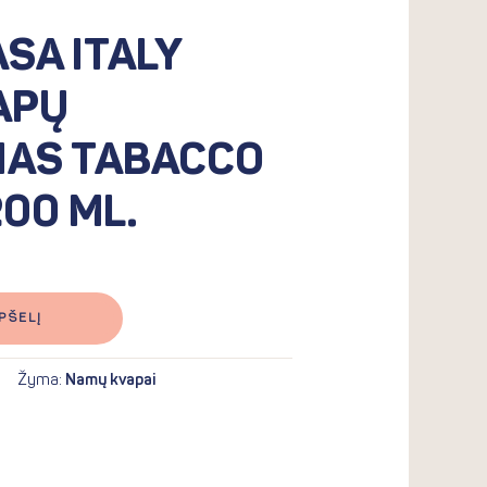
SA ITALY
APŲ
MAS TABACCO
200 ML.
PŠELĮ
Žyma:
Namų kvapai