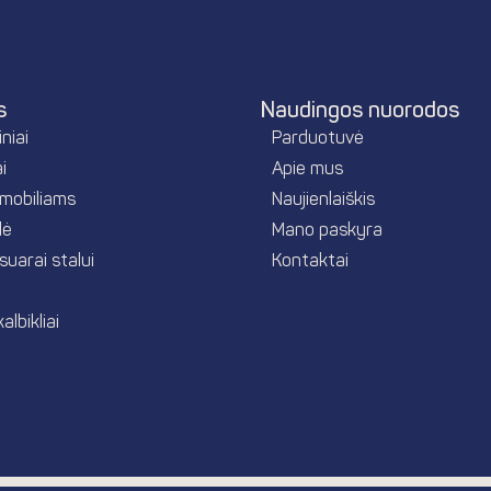
s
Naudingos nuorodos
niai
Parduotuvė
i
Apie mus
mobiliams
Naujienlaiškis
lė
Mano paskyra
esuarai stalui
Kontaktai
albikliai