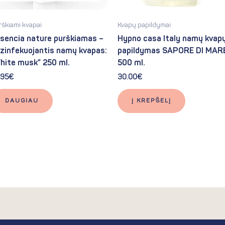
rškiami kvapai
Kvapų papildymai
sencia nature purškiamas –
Hypno casa Italy namų kvap
zinfekuojantis namų kvapas:
papildymas SAPORE DI MAR
hite musk” 250 ml.
500 ml.
.95
€
30.00
€
DAUGIAU
Į KREPŠELĮ