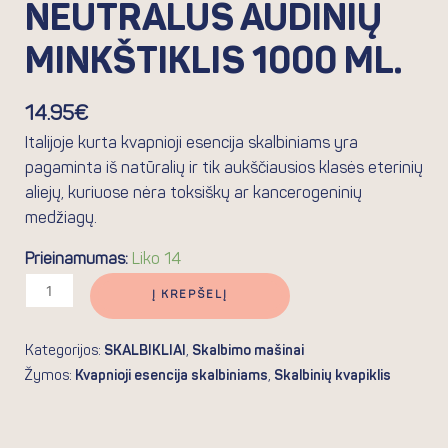
NEUTRALUS AUDINIŲ
MINKŠTIKLIS 1000 ML.
14.95
€
Italijoje kurta kvapnioji esencija skalbiniams yra
pagaminta iš natūralių ir tik aukščiausios klasės eterinių
aliejų, kuriuose nėra toksiškų ar kancerogeninių
medžiagų.
Prieinamumas:
Liko 14
Į KREPŠELĮ
Kategorijos:
SKALBIKLIAI
,
Skalbimo mašinai
Žymos:
Kvapnioji esencija skalbiniams
,
Skalbinių kvapiklis