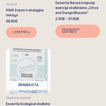
Essentia Nature kvapnioji
ch
Akcijos!
esencija skalbiniams „Citrus
on
MAXI švaros ir ekologijos
and Orange Blossom”
the
rinkinys
2.30
€
–
31.90
€
pro
68.80
€
pa
PASIRINKTI
Į KREPŠELĮ
SAVYBES
IŠPARDUOTA
Skalbimo mašinai
Essentia Ecological skalbimo