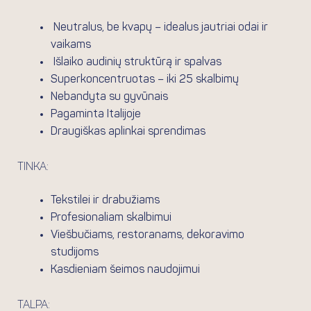
Neutralus, be kvapų
– idealus jautriai odai ir
vaikams
Išlaiko audinių struktūrą
ir spalvas
Superkoncentruotas
– iki
25 skalbimų
Nebandyta su gyvūnais
Pagaminta Italijoje
Draugiškas aplinkai sprendimas
Tinka:
Tekstilei ir drabužiams
Profesionaliam skalbimui
Viešbučiams, restoranams, dekoravimo
studijoms
Kasdieniam šeimos naudojimui
Talpa: