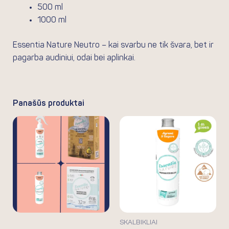
500 ml
1000 ml
Essentia Nature Neutro – kai svarbu ne tik švara, bet ir
pagarba audiniui, odai bei aplinkai.
Panašūs produktai
Price
Thi
range:
pro
2.30€
ha
through
31.90€
mul
var
Th
opt
ma
SKALBIKLIAI
be