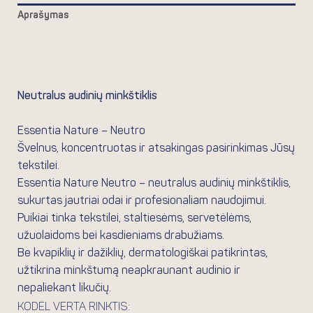
Aprašymas
Papildoma informacija
Atsiliepimai (0)
Neutralus audinių minkštiklis
Essentia Nature – Neutro
Švelnus, koncentruotas ir atsakingas pasirinkimas Jūsų
tekstilei.
Essentia Nature Neutro
– neutralus audinių minkštiklis,
sukurtas jautriai odai ir profesionaliam naudojimui.
Puikiai tinka tekstilei, staltiesėms, servetėlėms,
užuolaidoms bei kasdieniams drabužiams.
Be kvapiklių ir dažiklių, dermatologiškai patikrintas,
užtikrina minkštumą neapkraunant audinio ir
nepaliekant likučių.
Kodėl verta rinktis: