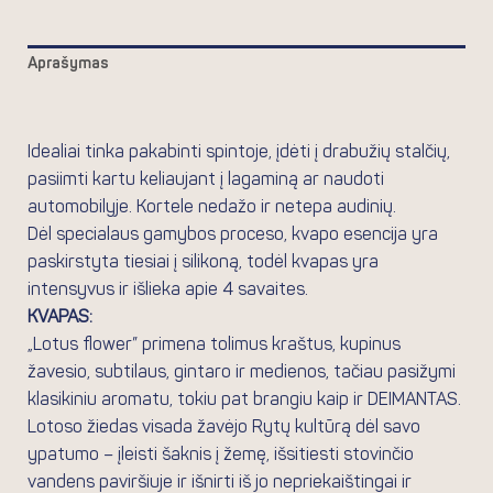
Aprašymas
Atsiliepimai (0)
Idealiai tinka pakabinti spintoje, įdėti į drabužių stalčių,
pasiimti kartu keliaujant į lagaminą ar naudoti
automobilyje. Kortele nedažo ir netepa audinių.
Dėl specialaus gamybos proceso, kvapo esencija yra
paskirstyta tiesiai į silikoną, todėl kvapas yra
intensyvus ir išlieka apie 4 savaites.
KVAPAS:
„Lotus flower” primena tolimus kraštus, kupinus
žavesio, subtilaus, gintaro ir medienos, tačiau pasižymi
klasikiniu aromatu, tokiu pat brangiu kaip ir DEIMANTAS.
Lotoso žiedas visada žavėjo Rytų kultūrą dėl savo
ypatumo – įleisti šaknis į žemę, išsitiesti stovinčio
vandens paviršiuje ir išnirti iš jo nepriekaištingai ir