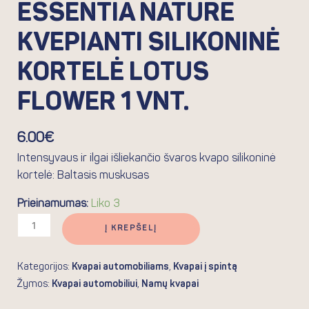
ESSENTIA NATURE
KVEPIANTI SILIKONINĖ
KORTELĖ LOTUS
FLOWER 1 VNT.
6.00
€
Intensyvaus ir ilgai išliekančio švaros kvapo silikoninė
kortelė: Baltasis muskusas
Prieinamumas:
Liko 3
Į KREPŠELĮ
Kategorijos:
Kvapai automobiliams
,
Kvapai į spintą
Žymos:
Kvapai automobiliui
,
Namų kvapai