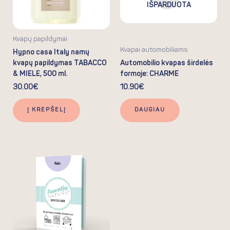
IŠPARDUOTA
Kvapų papildymai
Kvapai automobiliams
Hypno casa Italy namų
kvapų papildymas TABACCO
Automobilio kvapas širdelės
& MIELE, 500 ml.
formoje: CHARME
30.00
€
10.90
€
Į KREPŠELĮ
DAUGIAU