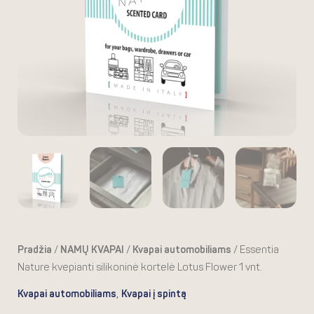
Flower
1
vnt.
Pradžia
/
NAMŲ KVAPAI
/
Kvapai automobiliams
/ Essentia
Nature kvepianti silikoninė kortelė Lotus Flower 1 vnt.
,
Kvapai automobiliams
Kvapai į spintą