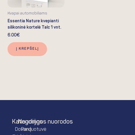
Kvapai automobiliams
Essentia Nature kvepianti
silikoninė kortelė Talc 1 vnt.
6.00
€
Į KREPŠELĮ
Kategorijos
Naudingos nuorodos
Dovanų
Parduotuvė
F
I
P
L