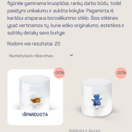
figūrėle gaminama kruopščiai, rankų darbo būdu, todėl
pasižymi unikalumu ir aukšta kokybe. Pagaminta iš
karščiui atsparaus borosilikatinio stiklo. Šios stiklinės
ypač vertinamos tų, kurie ieško originalumo, estetikos ir
subtilių detalių savo buityje.
Rodomi visi rezultatai: 20
Original
Current
Original
Current
-20%
-20%
price
price
price
price
was:
is:
was:
is:
19.90€.
15.92€.
19.90€.
15.92€.
IŠPARDUOTA
Stiklinės ir taurės