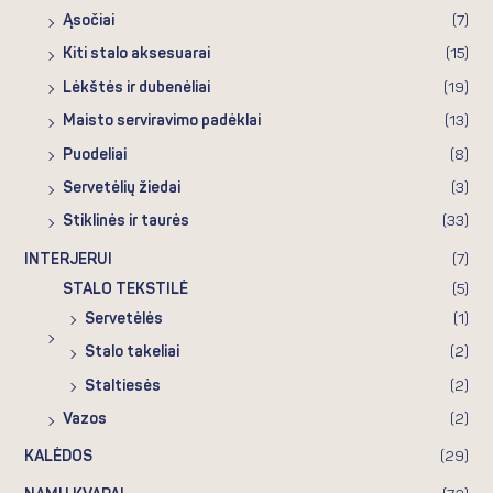
Ąsočiai
(7)
Kiti stalo aksesuarai
(15)
Lėkštės ir dubenėliai
(19)
Maisto serviravimo padėklai
(13)
Puodeliai
(8)
Servetėlių žiedai
(3)
Stiklinės ir taurės
(33)
INTERJERUI
(7)
STALO TEKSTILĖ
(5)
Servetėlės
(1)
Stalo takeliai
(2)
Staltiesės
(2)
Vazos
(2)
KALĖDOS
(29)