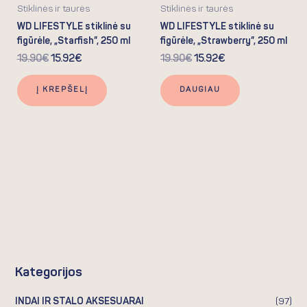
Stiklinės ir taurės
Stiklinės ir taurės
WD LIFESTYLE stiklinė su
WD LIFESTYLE stiklinė su
figūrėle, „Starfish”, 250 ml
figūrėle, „Strawberry”, 250 ml
19.90
€
15.92
€
19.90
€
15.92
€
Į KREPŠELĮ
DAUGIAU
Kategorijos
INDAI IR STALO AKSESUARAI
(97)