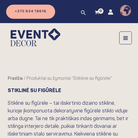
Pereiti
prie
Paieška
+370 634 19616
turinio
Pradžia
/ Produktai su žymomis “Stiklinė su figūrėle”
STIKLINĖ SU FIGŪRĖLE
Stiklinė su figūrėle – tai išskirtinio dizaino stiklinė,
kurioje įkomponuota dekoratyvinė figūrėlė stiklo viduje
arba dugne. Tai ne tik praktiškas indas gėrimams, bet ir
stilinga interjero detalė, puikiai tinkanti dovanai ar
išskirtiniam stalo serviravimui. Kiekviena stiklinė su