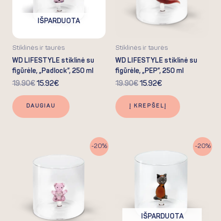
IŠPARDUOTA
Stiklinės ir taurės
Stiklinės ir taurės
WD LIFESTYLE stiklinė su
WD LIFESTYLE stiklinė su
figūrėle, „Padlock”, 250 ml
figūrėle, „PEP”, 250 ml
19.90
€
15.92
€
19.90
€
15.92
€
DAUGIAU
Į KREPŠELĮ
Original
Current
Original
Current
-20%
-20%
price
price
price
price
was:
is:
was:
is:
19.90€.
15.92€.
19.90€.
15.92€.
IŠPARDUOTA