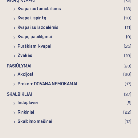
NAMŲ KVAPAI
(72)
Kvapai automobiliams
(18)
Kvapai į spintą
(10)
Kvapai su lazdelėmis
(11)
Kvapų papildymai
(9)
Purškiami kvapai
(25)
Žvakės
(10)
PASIŪLYMAI
(23)
Akcijos!
(20)
Prekė + DOVANA NEMOKAMAI
(17)
SKALBIKLIAI
(37)
Indaplovei
(5)
Rinkiniai
(22)
Skalbimo mašinai
(17)