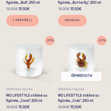
figūrėle, „Bull”, 250 ml
figūrėle, „Butterfly”, 250 ml
19.90
€
15.92
€
19.90
€
15.92
€
Į KREPŠELĮ
DAUGIAU
Original
Current
Original
Current
-20%
-20%
price
price
price
price
was:
is:
was:
is:
19.90€.
15.92€.
19.90€.
15.92€.
IŠPARDUOTA
Stiklinės ir taurės
Stiklinės ir taurės
WD LIFESTYLE stiklinė su
WD LIFESTYLE stiklinė su
figūrėle, „Coral”, 250 ml
figūrėle, „Crab”, 250 ml
19.90
€
15.92
€
19.90
€
15.92
€