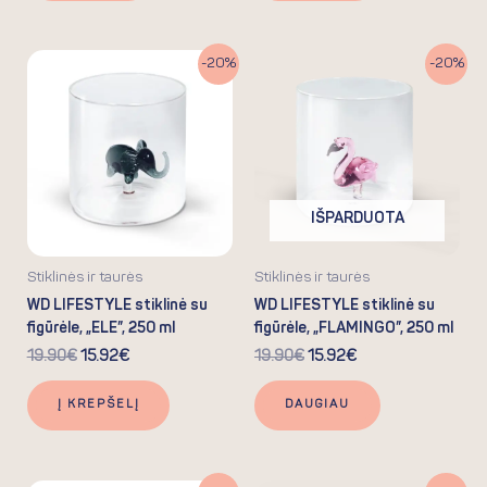
Original
Current
Original
Current
-20%
-20%
price
price
price
price
was:
is:
was:
is:
19.90€.
15.92€.
19.90€.
15.92€.
IŠPARDUOTA
Stiklinės ir taurės
Stiklinės ir taurės
WD LIFESTYLE stiklinė su
WD LIFESTYLE stiklinė su
figūrėle, „ELE”, 250 ml
figūrėle, „FLAMINGO”, 250 ml
19.90
€
15.92
€
19.90
€
15.92
€
Į KREPŠELĮ
DAUGIAU