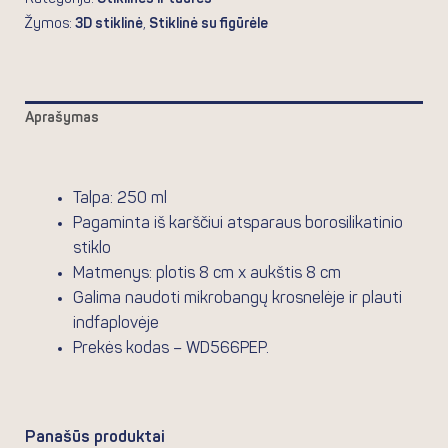
Žymos:
3D stiklinė
,
Stiklinė su figūrėle
Aprašymas
Atsiliepimai (0)
Talpa: 250 ml
Pagaminta iš karščiui atsparaus borosilikatinio
stiklo
Matmenys: plotis 8 cm x aukštis 8 cm
Galima naudoti mikrobangų krosnelėje ir plauti
indfaplovėje
Prekės kodas –
WD566PEP.
Panašūs produktai