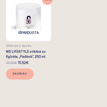
price
price
was:
is:
19.90€.
15.92€.
IŠPARDUOTA
Stiklinės ir taurės
WD LIFESTYLE stiklinė su
figūrėle, „Padlock”, 250 ml
19.90
€
15.92
€
DAUGIAU