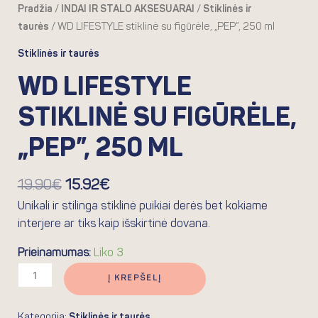
Pradžia
/
INDAI IR STALO AKSESUARAI
/
Stiklinės ir
taurės
/ WD LIFESTYLE stiklinė su figūrėle, „PEP”, 250 ml
Stiklinės ir taurės
WD LIFESTYLE
STIKLINĖ SU FIGŪRĖLE,
„PEP”, 250 ML
19.90
€
15.92
€
Unikali ir stilinga stiklinė puikiai derės bet kokiame
interjere ar tiks kaip išskirtinė dovana.
Prieinamumas:
Liko 3
Į KREPŠELĮ
Kategorija:
Stiklinės ir taurės