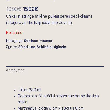
19.90
€
15.92
€
Unikali ir stilinga stiklinė puikiai derės bet kokiame
interjere ar tiks kaip išskirtinė dovana.
Neturime
Kategorija:
Stiklinės ir taurės
Žymos:
3D stiklinė
,
Stiklinė su figūrėle
Aprašymas
Atsiliepimai (0)
Talpa: 250 ml
Pagaminta iš karščiui atsparaus borosilikatinio
stiklo
Matmenys: plotis 8 cm x aukštis 8 cm