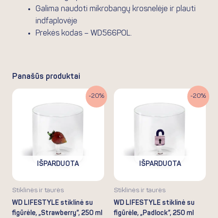
Galima naudoti mikrobangų krosnelėje ir plauti
indfaplovėje
Prekės kodas – WD566POL.
Panašūs produktai
Original
Current
Original
Current
-20%
-20%
price
price
price
price
was:
is:
was:
is:
19.90€.
15.92€.
19.90€.
15.92€.
IŠPARDUOTA
IŠPARDUOTA
Stiklinės ir taurės
Stiklinės ir taurės
WD LIFESTYLE stiklinė su
WD LIFESTYLE stiklinė su
figūrėle, „Strawberry”, 250 ml
figūrėle, „Padlock”, 250 ml