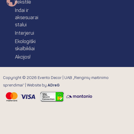
tekstilė
Indai ir
aksesuarai
stalui
Interjerui
Ekologiški
skalbikliai
Akcijos!
Copyright © 2026 Evento Decor | UAB „Renginių maitinimo
sprendimai“ | Website by
ADreG