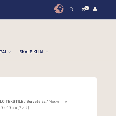
9.90€.
6.93€.
stalo
Paieška
servetėlė
"Sardignia",
40
x
40
cm
(2
PAI
SKALBIKLIAI
vnt.)
nt
LO TEKSTILĖ
/
Servetėlės
/ Medvilninė
40 x 40 cm (2 vnt.)