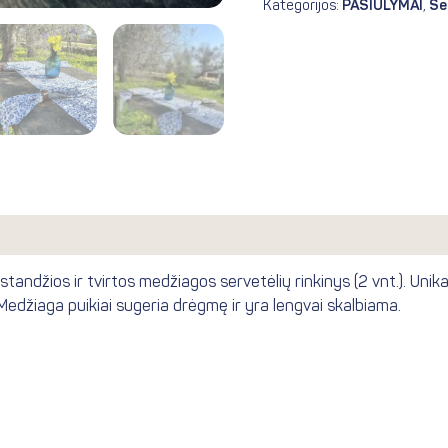
Kategorijos:
PASIŪLYMAI
,
Se
andžios ir tvirtos medžiagos servetėlių rinkinys (2 vnt.). Unika
. Medžiaga puikiai sugeria drėgmę ir yra lengvai skalbiama.