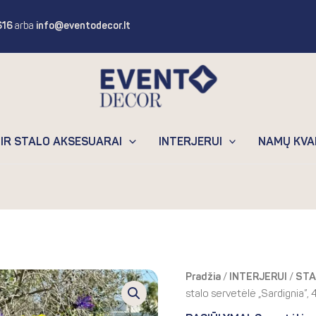
616
arba
info@eventodecor.lt
 IR STALO AKSESUARAI
INTERJERUI
NAMŲ KVA
Original
Curre
produkto
Pradžia
/
INTERJERUI
/
STA
price
price
kiekis:
stalo servetėlė „Sardignia”, 
was:
is:
Medvilninė