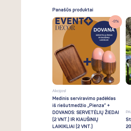
Panašūs produktai
Original
Current
-8%
price
price
was:
is:
12.90€.
11.90€.
Akcijos!
Medinis serviravimo padėklas
iš riešutmedžio „Pienza” +
PA
DOVANOS: SERVETĖLIŲ ŽIEDAI
(2 VNT.) IR KIAUŠINIŲ
St
LAIKIKLIAI (2 VNT.)
20