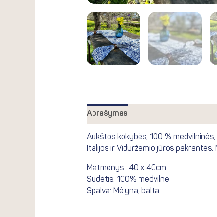
Aprašymas
Atsiliepimai (0)
Aukštos kokybės, 100 % medvilninės, st
Italijos ir Viduržemio jūros pakrantės
Matmenys: 40 x 40cm
Sudėtis: 100% medvilnė
Spalva: M
ėlyna, balta