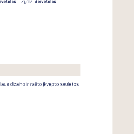
rvetėlės
Žyma:
Servetėlės
laus dizaino ir rašto įkvėpto saulėtos