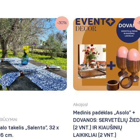
Original
Current
Original
Current
-30%
-
price
price
price
price
was:
is:
was:
is:
16.90€.
11.83€.
18.90€.
17.90€.
Akcijos!
Medinis padėklas „Asolo” +
SIŪLYMAI
DOVANOS: SERVETĖLIŲ ŽIED
alo takelis „Salento”, 32 x
(2 VNT.) IR KIAUŠINIŲ
6 cm.
LAIKIKLIAI (2 VNT.)