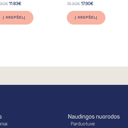
.90
€
11.83
€
18.90
€
17.90
€
Į KREPŠELĮ
Į KREPŠELĮ
s
Naudingos nuorodos
niai
Parduotuvė