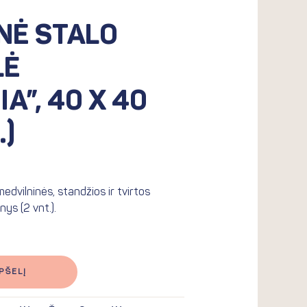
.
NĖ STALO
LĖ
A”, 40 X 40
.)
dvilninės, standžios ir tvirtos
nys (2 vnt.).
PŠELĮ