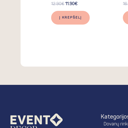
12.90
€
11.90
€
16
Į KREPŠELĮ
Kategorijo
Dovanų rinki