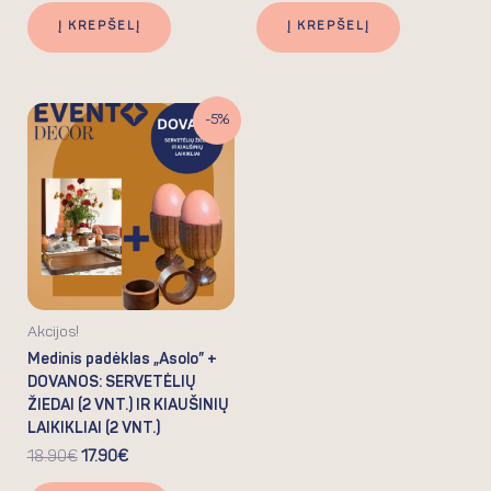
Į KREPŠELĮ
Į KREPŠELĮ
Original
Current
-5%
price
price
was:
is:
18.90€.
17.90€.
Akcijos!
Medinis padėklas „Asolo” +
DOVANOS: SERVETĖLIŲ
ŽIEDAI (2 VNT.) IR KIAUŠINIŲ
LAIKIKLIAI (2 VNT.)
18.90
€
17.90
€