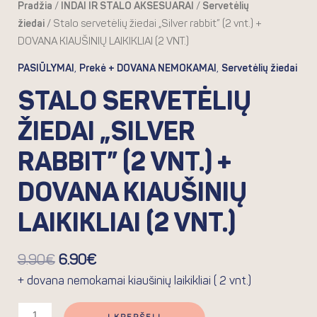
Pradžia
/
INDAI IR STALO AKSESUARAI
/
Servetėlių
žiedai
/ Stalo servetėlių žiedai „Silver rabbit” (2 vnt.) +
DOVANA KIAUŠINIŲ LAIKIKLIAI (2 VNT.)
,
,
PASIŪLYMAI
Prekė + DOVANA NEMOKAMAI
Servetėlių žiedai
STALO SERVETĖLIŲ
ŽIEDAI „SILVER
RABBIT” (2 VNT.) +
DOVANA KIAUŠINIŲ
LAIKIKLIAI (2 VNT.)
9.90
€
6.90
€
+ dovana nemokamai kiaušinių laikikliai ( 2 vnt.)