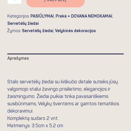
Į KREPŠELĮ
Kategorijos:
PASIŪLYMAI
,
Prekė + DOVANA NEMOKAMAI
,
Servetėlių žiedai
Žymos:
Servetėlių žiedai
,
Velykinės dekoracijos
Aprašymas
Atsiliepimai (0)
Stalo servetėlių žiedai su kiškučio detale suteiks jūsų
valgomojo stalui žavingo prisilietimo, elegancijos ir
žaismingumo. Žiedai puikiai tinka pavasariškiems
susibūrimams, Velykų šventėms ar gamtos tematikos
dekoravimui.
Komplektą sudaro 2 vnt.
Matmenys: 3.5cm x 5.2 cm