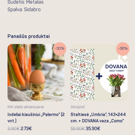
Sudėtis: Metalas
Spalva: Sidabro
Panašūs produktai
Original
Current
Original
Current
-30%
-36%
price
price
price
price
was:
is:
was:
is:
3.90€.
2.73€.
55.90€.
35.90€.
Kiti stalo aksesuarai
Akcijos!
Indeliai kiaušiniui „Palermo” (2
Staltiesė „Umbria”, 143×244
vnt.)
cm. + DOVANA vaza „Como”
3.90
€
2.73
€
55.90
€
35.90
€