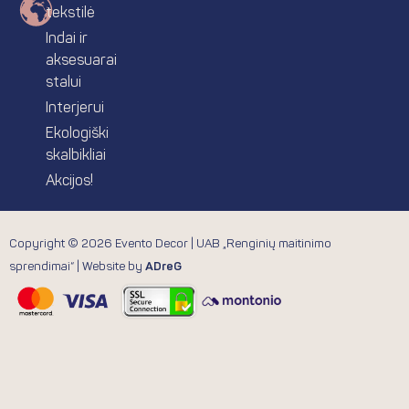
m
t
tekstilė
Indai ir
aksesuarai
stalui
Interjerui
Ekologiški
skalbikliai
Akcijos!
Copyright © 2026 Evento Decor | UAB „Renginių maitinimo
sprendimai“ | Website by
ADreG