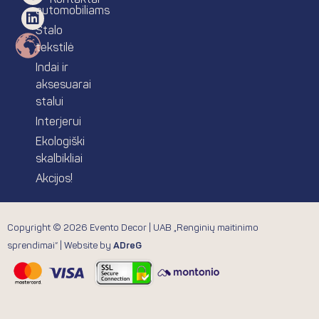
Kontaktai
o
r
e
i
automobiliams
k
a
s
n
Stalo
m
t
tekstilė
Indai ir
aksesuarai
stalui
Interjerui
Ekologiški
skalbikliai
Akcijos!
Copyright © 2026 Evento Decor | UAB „Renginių maitinimo
sprendimai“ | Website by
ADreG