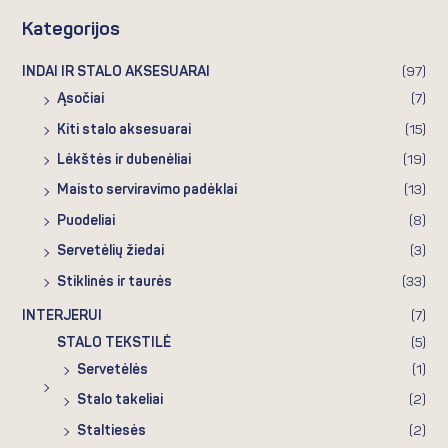
Kategorijos
INDAI IR STALO AKSESUARAI
(97)
Ąsočiai
(7)
Kiti stalo aksesuarai
(15)
Lėkštės ir dubenėliai
(19)
Maisto serviravimo padėklai
(13)
Puodeliai
(8)
Servetėlių žiedai
(3)
Stiklinės ir taurės
(33)
INTERJERUI
(7)
STALO TEKSTILĖ
(5)
Servetėlės
(1)
Stalo takeliai
(2)
Staltiesės
(2)