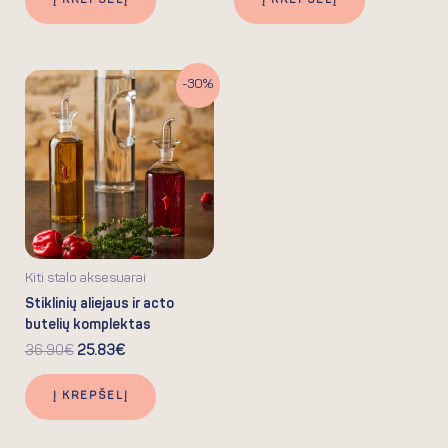
Į KREPŠELĮ
Į KREPŠELĮ
Original
Current
-30%
price
price
was:
is:
36.90€.
25.83€.
Kiti stalo aksesuarai
Stiklinių aliejaus ir acto
butelių komplektas
36.90
€
25.83
€
Į KREPŠELĮ