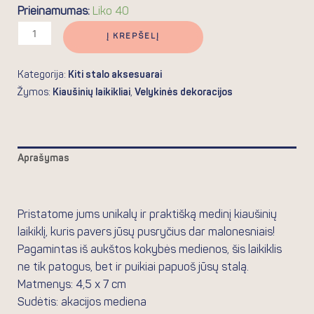
Prieinamumas:
Liko 40
Į KREPŠELĮ
Kategorija:
Kiti stalo aksesuarai
Žymos:
Kiaušinių laikikliai
,
Velykinės dekoracijos
Aprašymas
Atsiliepimai (0)
Pristatome jums unikalų ir praktišką medinį kiaušinių
laikiklį, kuris pavers jūsų pusryčius dar malonesniais!
Pagamintas iš aukštos kokybės medienos, šis laikiklis
ne tik patogus, bet ir puikiai papuoš jūsų stalą.
Matmenys: 4,5 x 7 cm
Sudėtis: akacijos mediena