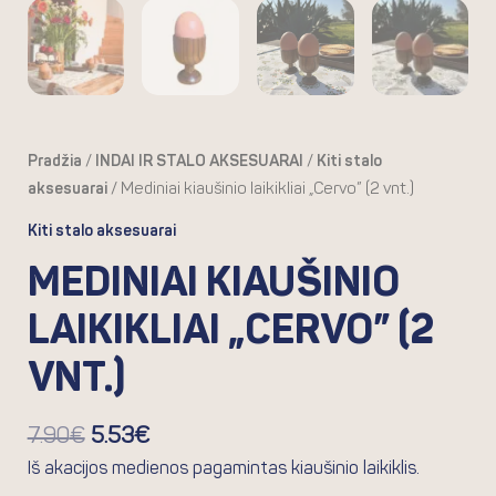
Pradžia
/
INDAI IR STALO AKSESUARAI
/
Kiti stalo
aksesuarai
/ Mediniai kiaušinio laikikliai „Cervo” (2 vnt.)
Kiti stalo aksesuarai
MEDINIAI KIAUŠINIO
LAIKIKLIAI „CERVO” (2
VNT.)
7.90
€
5.53
€
Iš akacijos medienos pagamintas kiaušinio laikiklis.