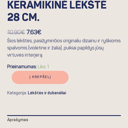
KERAMIKINĖ LĖKŠTĖ
28 CM.
10.90
€
7.63
€
Šios lėkštės, pasižyminčios originaliu dizainu ir ryškiomis
spalvomis (violetine ir žalia), puikiai papildys jūsų
virtuvės interjerą.
Prieinamumas:
Liko 1
Į KREPŠELĮ
Kategorija:
Lėkštės ir dubenėliai
Aprašymas