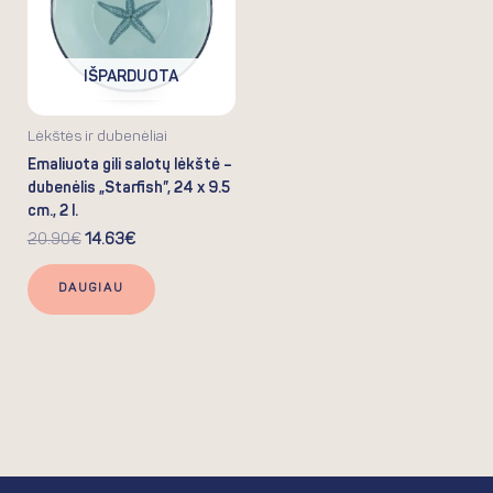
IŠPARDUOTA
Lėkštės ir dubenėliai
Emaliuota gili salotų lėkštė –
dubenėlis „Starfish”, 24 x 9.5
cm., 2 l.
20.90
€
14.63
€
DAUGIAU