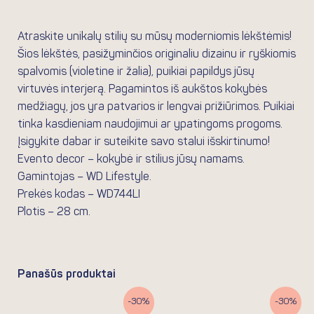
Atsiliepimai (0)
Atraskite unikalų stilių su mūsų moderniomis lėkštėmis!
Šios lėkštės, pasižyminčios originaliu dizainu ir ryškiomis
spalvomis (violetine ir žalia), puikiai papildys jūsų
virtuvės interjerą. Pagamintos iš aukštos kokybės
medžiagų, jos yra patvarios ir lengvai prižiūrimos. Puikiai
tinka kasdieniam naudojimui ar ypatingoms progoms.
Įsigykite dabar ir suteikite savo stalui išskirtinumo!
Evento decor – kokybė ir stilius jūsų namams.
Gamintojas – WD Lifestyle.
Prekės kodas – WD744LI
Plotis – 28 cm.
Panašūs produktai
Original
Current
Original
Current
-30%
-30%
price
price
price
price