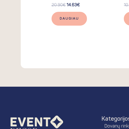
20.90
€
14.63
€
10
DAUGIAU
Kategorijo
Dovanų rinki