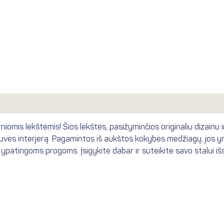
iomis lėkštėmis! Šios lėkštės, pasižyminčios originaliu dizainu ir
rtuvės interjerą. Pagamintos iš aukštos kokybės medžiagų, jos yra
 ypatingoms progoms. Įsigykite dabar ir suteikite savo stalui i