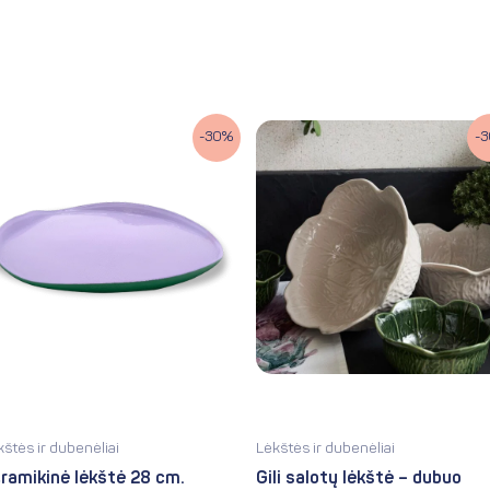
Original
Current
Original
Current
-30%
-
price
price
price
price
was:
is:
was:
is:
10.90€.
7.63€.
31.50€.
22.05€.
kštės ir dubenėliai
Lėkštės ir dubenėliai
ramikinė lėkštė 28 cm.
Gili salotų lėkštė – dubuo