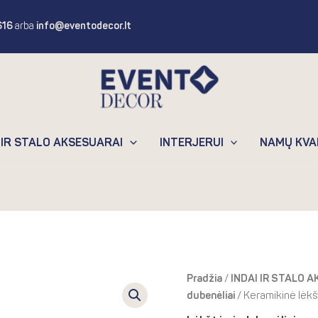
616
arba
info@eventodecor.lt
 IR STALO AKSESUARAI
INTERJERUI
NAMŲ KVA
Original
Curr
Pradžia
/
INDAI IR STALO 
price
price
dubenėliai
/ Keramikinė lėk
was:
is: