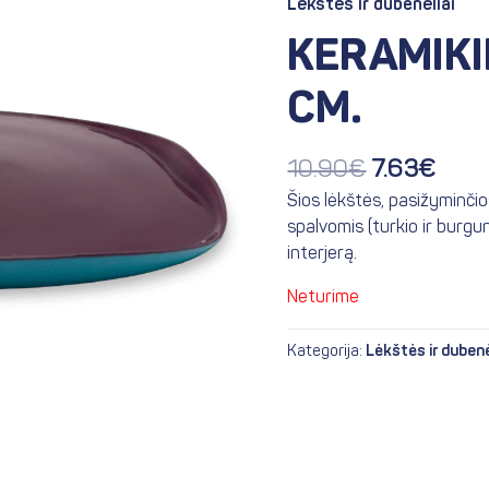
Lėkštės ir dubenėliai
10.90€.
7.63
KERAMIKI
CM.
10.90
€
7.63
€
Šios lėkštės, pasižyminčios
spalvomis (turkio ir burgun
interjerą.
Neturime
Kategorija:
Lėkštės ir dubenė