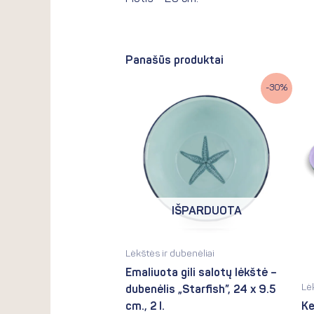
Panašūs produktai
Original
Current
-30%
price
price
was:
is:
20.90€.
14.63€.
IŠPARDUOTA
Lėkštės ir dubenėliai
Emaliuota gili salotų lėkštė –
Lė
dubenėlis „Starfish”, 24 x 9.5
cm., 2 l.
Ke