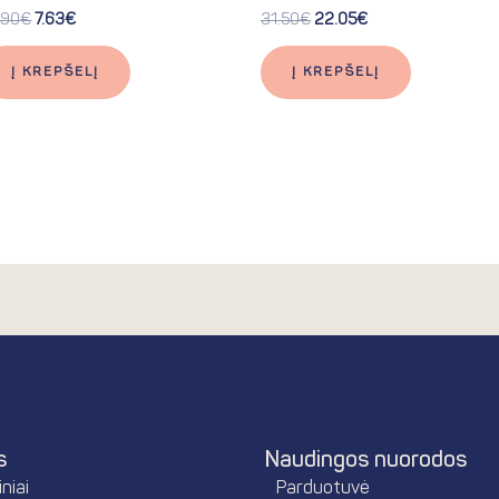
.90
€
7.63
€
31.50
€
22.05
€
Į KREPŠELĮ
Į KREPŠELĮ
s
Naudingos nuorodos
niai
Parduotuvė