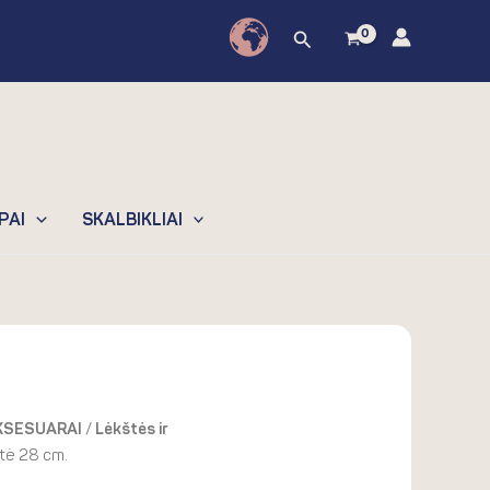
Paieška
PAI
SKALBIKLIAI
ent
AKSESUARAI
/
Lėkštės ir
štė 28 cm.