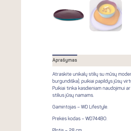
Aprašymas
Atsiliepimai (0)
Atraskite unikalų stilių su mūsų modern
burgundiška), puikiai papildys jūsų vi
Puikiai tinka kasdieniam naudojimui ar
stilius jūsų namams.
Gamintojas – WD Lifestyle.
Prekės kodas – WD744BO.
Plotis – 28 cm.