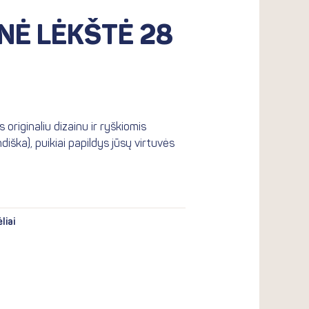
€.
NĖ LĖKŠTĖ 28
 originaliu dizainu ir ryškiomis
diška), puikiai papildys jūsų virtuvės
liai