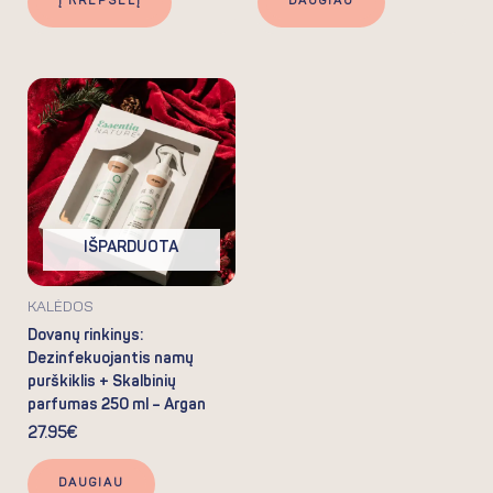
Į KREPŠELĮ
DAUGIAU
IŠPARDUOTA
KALĖDOS
Dovanų rinkinys:
Dezinfekuojantis namų
purškiklis + Skalbinių
parfumas 250 ml – Argan
27.95
€
DAUGIAU