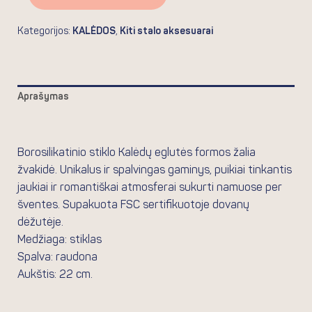
Kategorijos:
KALĖDOS
,
Kiti stalo aksesuarai
Aprašymas
Atsiliepimai (0)
Borosilikatinio stiklo Kalėdų eglutės formos žalia
žvakidė. Unikalus ir spalvingas gaminys, puikiai tinkantis
jaukiai ir romantiškai atmosferai sukurti namuose per
šventes. Supakuota FSC sertifikuotoje dovanų
dėžutėje.
Medžiaga: stiklas
Spalva: raudona
Aukštis: 22 cm.