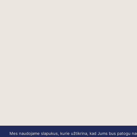
Mes naudojame slapukus, kurie užtikrina, kad Jums bus patogu naud