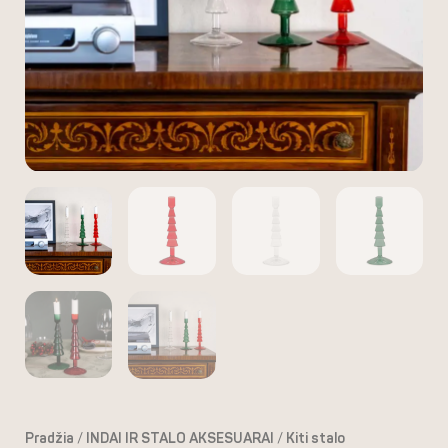
žvakidė
Pradžia
/
INDAI IR STALO AKSESUARAI
/
Kiti stalo