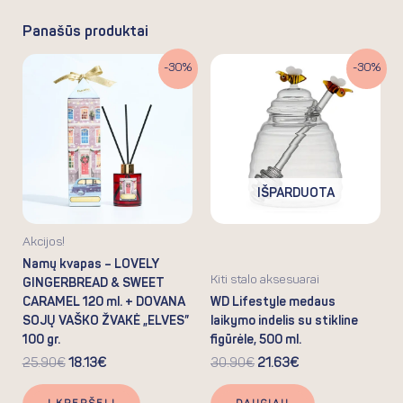
Panašūs produktai
Original
Current
Original
Current
-30%
-30%
price
price
price
price
was:
is:
was:
is:
25.90€.
18.13€.
30.90€.
21.63€.
IŠPARDUOTA
Akcijos!
Namų kvapas – LOVELY
Kiti stalo aksesuarai
GINGERBREAD & SWEET
CARAMEL 120 ml. + DOVANA
WD Lifestyle medaus
SOJŲ VAŠKO ŽVAKĖ „ELVES”
laikymo indelis su stikline
100 gr.
figūrėle, 500 ml.
25.90
€
18.13
€
30.90
€
21.63
€