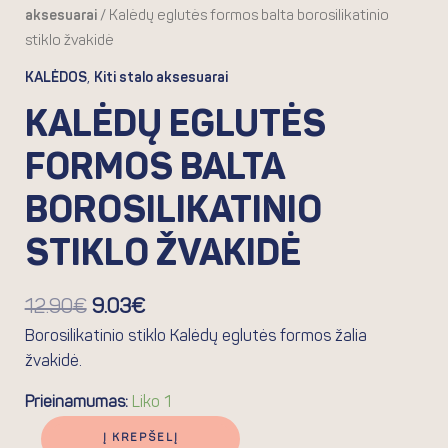
aksesuarai
/ Kalėdų eglutės formos balta borosilikatinio
stiklo žvakidė
,
KALĖDOS
Kiti stalo aksesuarai
KALĖDŲ EGLUTĖS
FORMOS BALTA
BOROSILIKATINIO
STIKLO ŽVAKIDĖ
12.90
€
9.03
€
Borosilikatinio stiklo Kalėdų eglutės formos žalia
žvakidė.
Prieinamumas:
Liko 1
Į KREPŠELĮ